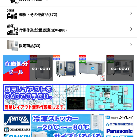
棚板・その他商品(372)
付帯作業(設置.廃棄.送料)(80)
限定商品(33)