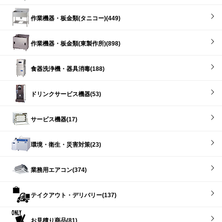
作業機器・板金類(タニコー)(449)
作業機器・板金類(東製作所)(898)
食器洗浄機・器具消毒(188)
ドリンクサービス機器(53)
サービス機器(17)
環境・衛生・災害対策(23)
業務用エアコン(374)
テイクアウト・デリバリー(137)
お見積り商品(81)