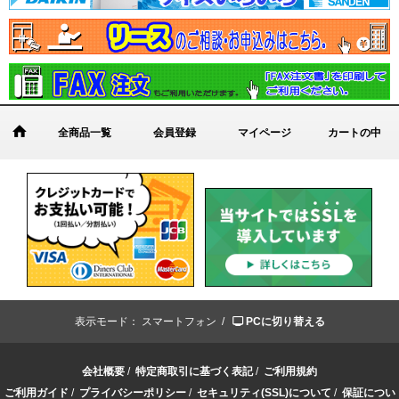
全商品一覧
会員登録
マイページ
カートの中
表示モード：
スマートフォン /
PCに切り替える
会社概要
/
特定商取引に基づく表記
/
ご利用規約
ご利用ガイド
/
プライバシーポリシー
/
セキュリティ(SSL)について
/
保証につい