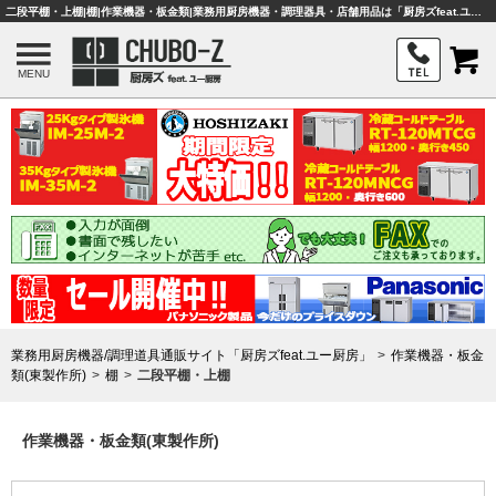
二段平棚・上棚|棚|作業機器・板金類|業務用厨房機器・調理器具・店舗用品は「厨房ズfeat.ユー厨房」
MENU
業務用厨房機器/調理道具通販サイト「厨房ズfeat.ユー厨房」
作業機器・板金
類(東製作所)
棚
二段平棚・上棚
作業機器・板金類(東製作所)