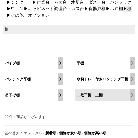
▶シンク
▶作業台・ガス台・水切台・ダスト台・パンラック
▶ワゴン
▶キャビネット調理台・ガス台
▶食器戸棚
▶吊戸棚
▶棚
▶その他・オプション
棚
パイプ棚
平棚
パンチング平棚
水切トレー付きパンチング平棚
吊下げ棚
二段平棚・上棚
12
件の商品がございます。
並べ替え：
オススメ順
/
新着順
/
価格が安い順
/
価格が高い順