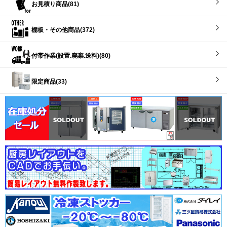
お見積り商品(81)
棚板・その他商品(372)
付帯作業(設置.廃棄.送料)(80)
限定商品(33)