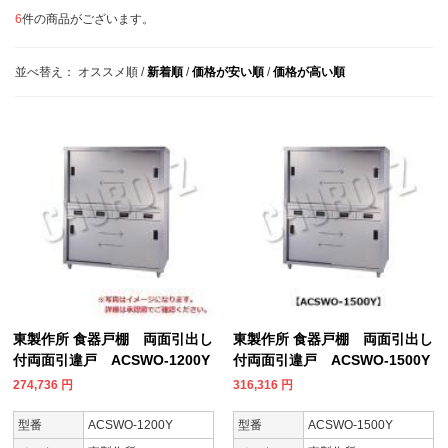
6
件の商品がございます。
並べ替え：
オススメ順
/
新着順
/
価格が安い順
/
価格が高い順
東製作所 食器戸棚 両面引出し
東製作所 食器戸棚 両面引出し
付両面引違戸 ACSWO-1200Y
付両面引違戸 ACSWO-1500Y
274,736
円
316,316
円
型番
ACSWO-1200Y
型番
ACSWO-1500Y