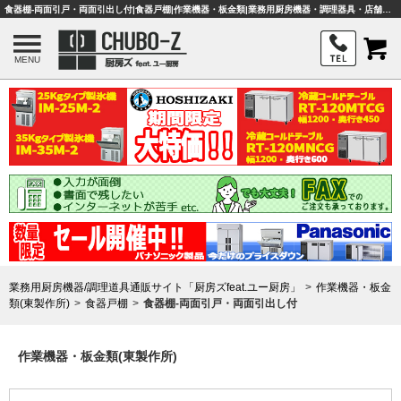
食器棚-両面引戸・両面引出し付|食器戸棚|作業機器・板金類|業務用厨房機器・調理器具・店舗用品は「厨房ズfeat.ユー厨房」
MENU
業務用厨房機器/調理道具通販サイト「厨房ズfeat.ユー厨房」
作業機器・板金
類(東製作所)
食器戸棚
食器棚-両面引戸・両面引出し付
作業機器・板金類(東製作所)