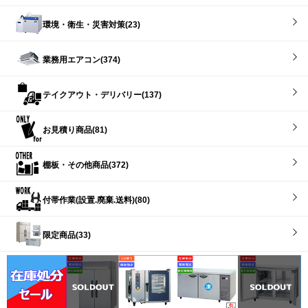
環境・衛生・災害対策(23)
業務用エアコン(374)
テイクアウト・デリバリー(137)
お見積り商品(81)
棚板・その他商品(372)
付帯作業(設置.廃棄.送料)(80)
限定商品(33)