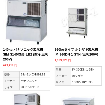
140kg パナソニック製氷機
360kgタイプ ホシザキ製氷機
SIM-S140XNB-LB2 (空冷,三相
IM-360DN-1-STN (三相200V)
200V)
1,189,320
円
443,410
円
型番
IM-360DN-1-STN
型番
SIM-S140XNB-LB2
メーカー
ホシザキ
メーカー
パナソニック
サイズ
1080*710*1835
サイズ
905*650*1153