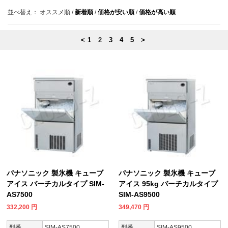
並べ替え：
オススメ順
/
新着順
/
価格が安い順
/
価格が高い順
<
1
2
3
4
5
>
パナソニック 製氷機 キューブ
パナソニック 製氷機 キューブ
アイス バーチカルタイプ SIM-
アイス 95kg バーチカルタイプ
AS7500
SIM-AS9500
332,200
円
349,470
円
型番
SIM-AS7500
型番
SIM-AS9500