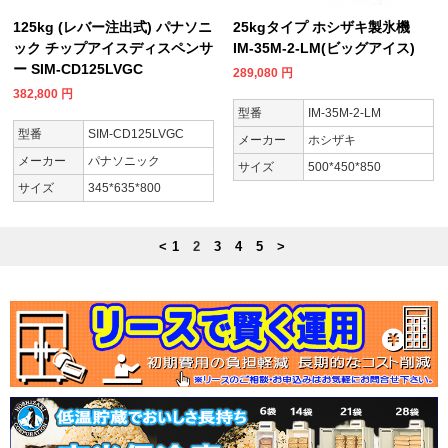
125kg (レバー注出式) パナソニ
25kgタイプ ホシザキ製氷機
ック チップアイスディスペンサ
IM-35M-2-LM(ビッグアイス)
ー SIM-CD125LVGC
289,080
円
382,800
円
型番
IM-35M-2-LM
型番
SIM-CD125LVGC
メーカー
ホシザキ
メーカー
パナソニック
サイズ
500*450*850
サイズ
345*635*800
<
1
2
3
4
5
>