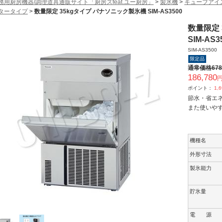
務用厨房機器/調理道具通販サイト「厨房ズfeat.ユー厨房」
>
製氷機
>
キューブアイ
タータイプ
>
数量限定 35kgタイプ パナソニック製氷機 SIM-AS3500
数量限定 
SIM-AS3
SIM-AS3500
限定品
通常価格
678
186,780
円
ポイント：
1,
節水・省エ
また使いや
機種名
外形寸法
製氷能力
貯氷量
電 源