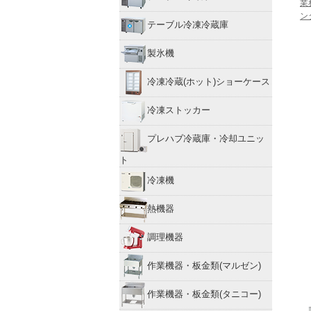
業
ン
テーブル冷凍冷蔵庫
製氷機
冷凍冷蔵(ホット)ショーケース
冷凍ストッカー
プレハブ冷蔵庫・冷却ユニッ
ト
冷凍機
熱機器
調理機器
作業機器・板金類(マルゼン)
作業機器・板金類(タニコー)