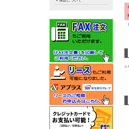
保証について
送
レ