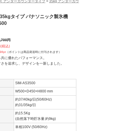
ス アンダーカウンタータイプ
>
35kg アンダーカウ
35kgタイプ パナソニック製氷機
500
,700
円
(税込)
698
pt
（ポイントは商品発送時に付与されます）
ネ共に優れたパフォーマンス。
すさを追求し、デザインを一新しました。
SIM-AS3500
W500×D450×H800 mm
約37/40kg/日(50/60Hz)
約31/35kg/日
約15.5Kg
(自然落下時貯氷量:約9kg)
単相100V (50/60Hz)