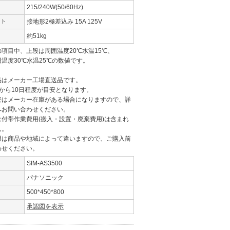
215/240W(50/60Hz)
ント
接地形2極差込み 15A 125V
約51kg
項目中、上段は周囲温度20℃水温15℃、
温度30℃水温25℃の数値です。
品はメーカー工場直送品です。
から10日程度が目安となります。
安はメーカー在庫がある場合になりますので、詳
へお問い合わせください。
付帯作業費用(搬入・設置・廃棄費用)は含まれ
ん。
用は商品や地域によって違いますので、ご購入前
わせください。
SIM-AS3500
パナソニック
500*450*800
承認図を表示