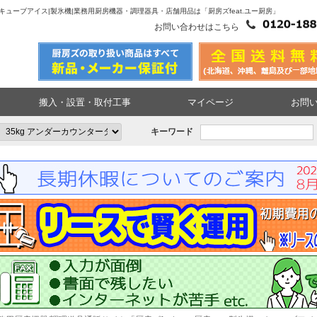
タイプ|キューブアイス|製氷機|業務用厨房機器・調理器具・店舗用品は「厨房ズfeat.ユー厨房」
お問い合わせはこちら
搬入・設置・取付工事
マイページ
お問
キーワード