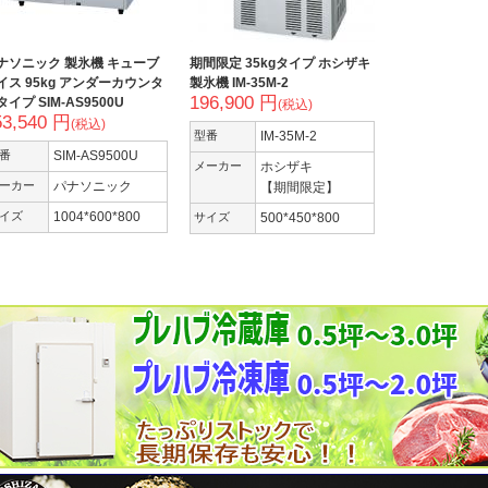
ナソニック 製氷機 キューブ
期間限定 35kgタイプ ホシザキ
イス 95kg アンダーカウンタ
製氷機 IM-35M-2
196,900 円
タイプ SIM-AS9500U
(税込)
53,540 円
(税込)
型番
IM-35M-2
番
SIM-AS9500U
メーカー
ホシザキ
ーカー
パナソニック
【期間限定】
イズ
1004*600*800
サイズ
500*450*800