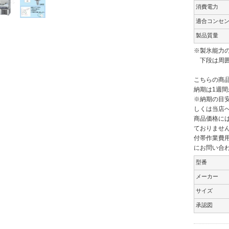
消費電力
適合コンセ
製品質量
※製氷能力の
下段は周囲
こちらの商
納期は1週間
※納期の目
しくは当店
商品価格には
ておりませ
付帯作業費
にお問い合
型番
メーカー
サイズ
承認図