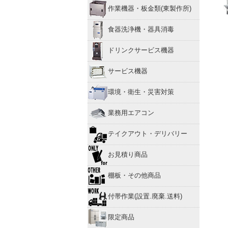
作業機器・板金類(東製作所)
食器洗浄機・器具消毒
ドリンクサービス機器
サービス機器
環境・衛生・災害対策
業務用エアコン
テイクアウト・デリバリー
お見積り商品
棚板・その他商品
付帯作業(設置.廃棄.送料)
限定商品