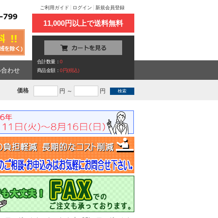
ご利用ガイド
ログイン
新規会員登録
11,000円以上で送料無料
合計数量：
0
い合わせ
商品金額：
0円(税込)
価格
円 ～
円