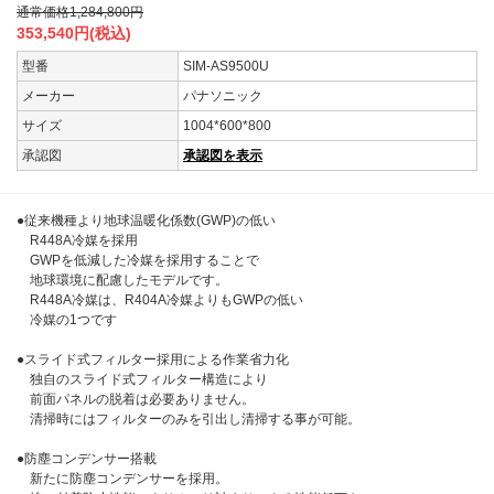
通常価格
1,284,800
円
353,540
円(税込)
型番
SIM-AS9500U
メーカー
パナソニック
サイズ
1004*600*800
承認図
承認図を表示
●従来機種より地球温暖化係数(GWP)の低い
R448A冷媒を採用
GWPを低減した冷媒を採用することで
地球環境に配慮したモデルです。
R448A冷媒は、R404A冷媒よりもGWPの低い
冷媒の1つです
●スライド式フィルター採用による作業省力化
独自のスライド式フィルター構造により
前面パネルの脱着は必要ありません。
清掃時にはフィルターのみを引出し清掃する事が可能。
●防塵コンデンサー搭載
新たに防塵コンデンサーを採用。