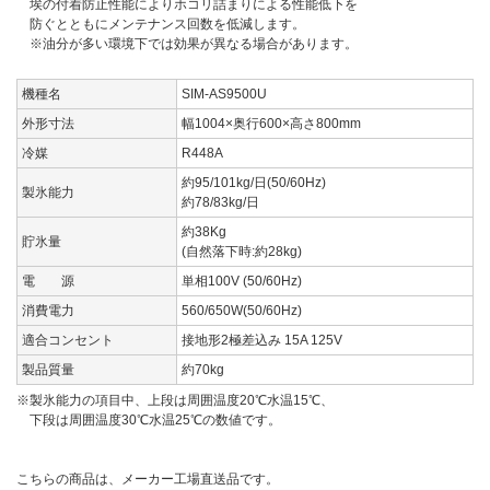
埃の付着防止性能によりホコリ詰まりによる性能低下を
防ぐとともにメンテナンス回数を低減します。
※油分が多い環境下では効果が異なる場合があります。
機種名
SIM-AS9500U
外形寸法
幅1004×奥行600×高さ800mm
冷媒
R448A
約95/101kg/日(50/60Hz)
製氷能力
約78/83kg/日
約38Kg
貯氷量
(自然落下時:約28kg)
電 源
単相100V (50/60Hz)
消費電力
560/650W(50/60Hz)
適合コンセント
接地形2極差込み 15A 125V
製品質量
約70kg
※製氷能力の項目中、上段は周囲温度20℃水温15℃、
下段は周囲温度30℃水温25℃の数値です。
こちらの商品は、メーカー工場直送品です。