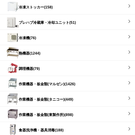
冷凍ストッカー(158)
プレハブ冷蔵庫・冷却ユニット(51)
冷凍機(76)
熱機器(1244)
調理機器(79)
作業機器・板金類(マルゼン)(1426)
作業機器・板金類(タニコー)(449)
作業機器・板金類(東製作所)(898)
食器洗浄機・器具消毒(188)