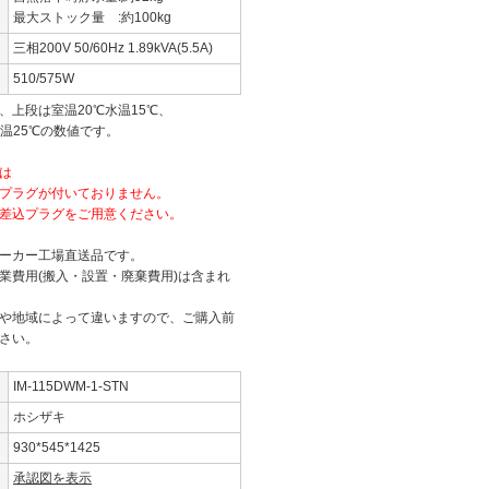
最大ストック量 :約100kg
三相200V 50/60Hz 1.89kVA(5.5A)
510/575W
、上段は室温20℃水温15℃、
温25℃の数値です。
は
プラグが付いておりません。
差込プラグをご用意ください。
ーカー工場直送品です。
業費用(搬入・設置・廃棄費用)は含まれ
や地域によって違いますので、ご購入前
さい。
IM-115DWM-1-STN
ホシザキ
930*545*1425
承認図を表示