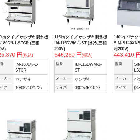
80kgタイプ ホシザキ製氷機
115kgタイプ ホシザキ製氷機
140kg パナ
-180DN-1-STCR (三相
IM-115DWM-1-ST (水冷,三相
SIM-S140XN
0V)
200V)
相200V)
25,870 円
546,260 円
443,410 
(税込)
(税込)
番
IM-180DN-1-
型番
IM-115DWM-1-
型番
SI
STCR
ST
LB
ーカー
ホシザキ
メーカー
ホシザキ
メーカー
パ
イズ
1080*710*1727
サイズ
930*545*1040
サイズ
90