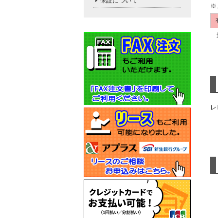
保証について
※
送
レ