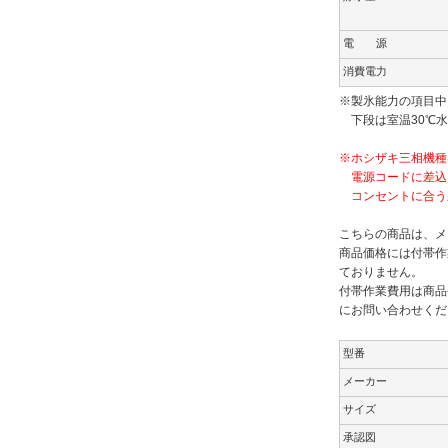
電 源
消費電力
※製氷能力の項目中
下段は室温30℃水
※ホシザキ三相機種
電源コードに差込
コンセントに合う
こちらの商品は、メ
商品価格には付帯作
ておりません。
付帯作業費用は商品
にお問い合わせくだ
型番
メーカー
サイズ
承認図