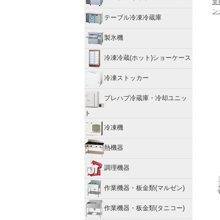
業
ン
テーブル冷凍冷蔵庫
製氷機
冷凍冷蔵(ホット)ショーケース
冷凍ストッカー
プレハブ冷蔵庫・冷却ユニッ
ト
冷凍機
熱機器
調理機器
作業機器・板金類(マルゼン)
作業機器・板金類(タニコー)