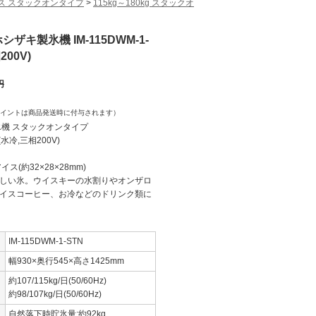
ス スタックオンタイプ
>
115kg～180kg スタックオ
ホシザキ製氷機 IM-115DWM-1-
200V)
円
イントは商品発送時に付与されます）
氷機 スタックオンタイプ
N(水冷,三相200V)
ス(約32×28×28mm)
しい氷。ウイスキーの水割りやオンザロ
イスコーヒー、お冷などのドリンク類に
IM-115DWM-1-STN
幅930×奥行545×高さ1425mm
約107/115kg/日(50/60Hz)
約98/107kg/日(50/60Hz)
自然落下時貯氷量:約92kg