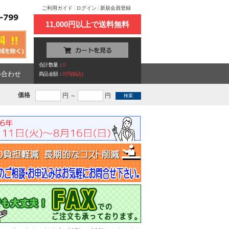
ご利用ガイド
ログイン
新規会員登録
11,000円以上で送料無料
合計数量：
0
い合わせ
商品金額：
0円(税込)
価格
円 ～
円