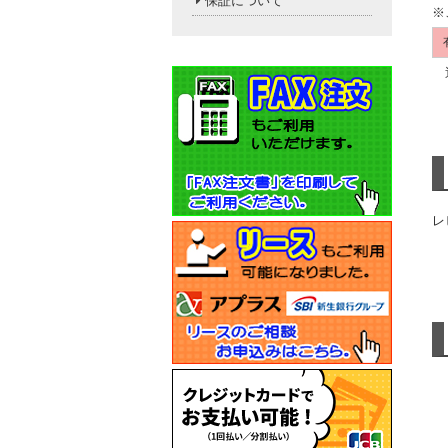
保証について
※
送
レ