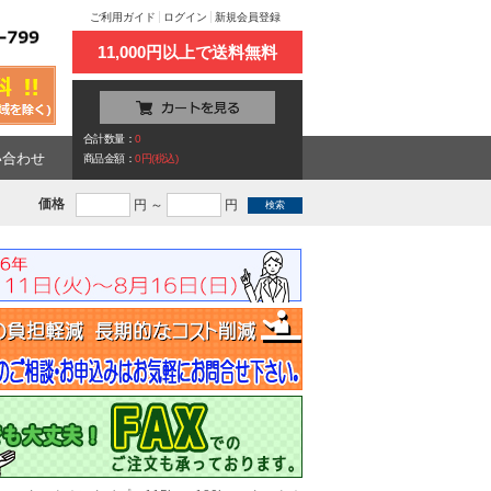
ご利用ガイド
ログイン
新規会員登録
11,000円以上で送料無料
合計数量：
0
い合わせ
商品金額：
0円(税込)
価格
円 ～
円