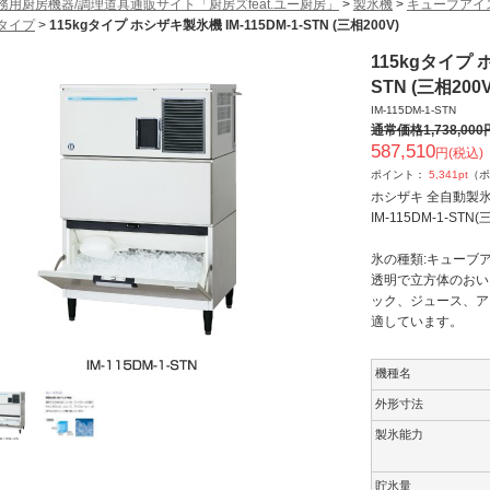
務用厨房機器/調理道具通販サイト「厨房ズfeat.ユー厨房」
>
製氷機
>
キューブアイ
タイプ
>
115kgタイプ ホシザキ製氷機 IM-115DM-1-STN (三相200V)
115kgタイプ ホ
STN (三相200V
IM-115DM-1-STN
通常価格
1,738,000
587,510
円(税込)
ポイント：
5,341
pt
（ポ
ホシザキ 全自動製
IM-115DM-1-STN(
氷の種類:キューブアイ
透明で立方体のおい
ック、ジュース、ア
適しています。
機種名
外形寸法
製氷能力
貯氷量