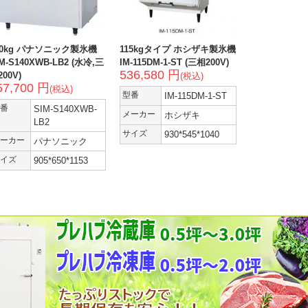
40kg パナソニック製氷機
115kgタイプ ホシザキ製氷機
M-S140XWB-LB2 (水冷,三
IM-115DM-1-ST (三相200V)
536,580 円
00V)
(税込)
57,700 円
(税込)
型番
IM-115DM-1-ST
番
SIM-S140XWB-
メーカー
ホシザキ
LB2
サイズ
930*545*1040
ーカー
パナソニック
イズ
905*650*1153