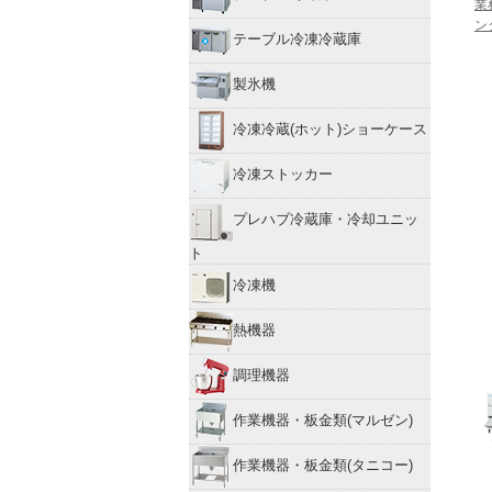
業
ン
テーブル冷凍冷蔵庫
製氷機
冷凍冷蔵(ホット)ショーケース
冷凍ストッカー
プレハブ冷蔵庫・冷却ユニッ
ト
冷凍機
熱機器
調理機器
作業機器・板金類(マルゼン)
作業機器・板金類(タニコー)