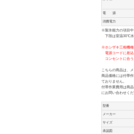
電 源
消費電力
※製氷能力の項目中
下段は室温30℃水
※ホシザキ三相機種
電源コードに差込
コンセントに合う
こちらの商品は、メ
商品価格には付帯作
ておりません。
付帯作業費用は商品
にお問い合わせくだ
型番
メーカー
サイズ
承認図