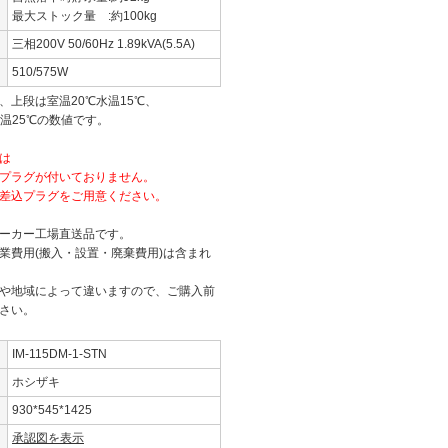
最大ストック量 :約100kg
三相200V 50/60Hz 1.89kVA(5.5A)
510/575W
、上段は室温20℃水温15℃、
温25℃の数値です。
は
プラグが付いておりません。
差込プラグをご用意ください。
ーカー工場直送品です。
業費用(搬入・設置・廃棄費用)は含まれ
や地域によって違いますので、ご購入前
さい。
IM-115DM-1-STN
ホシザキ
930*545*1425
承認図を表示