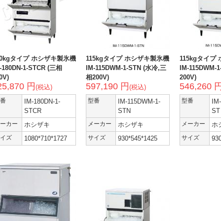
80kgタイプ ホシザキ製氷機
115kgタイプ ホシザキ製氷機
115kgタイ
-180DN-1-STCR (三相
IM-115DWM-1-STN (水冷,三
IM-115DWM-
0V)
相200V)
200V)
25,870 円
597,190 円
546,260 
(税込)
(税込)
番
IM-180DN-1-
型番
IM-115DWM-1-
型番
IM
STCR
STN
ST
ーカー
ホシザキ
メーカー
ホシザキ
メーカー
ホ
イズ
1080*710*1727
サイズ
930*545*1425
サイズ
93