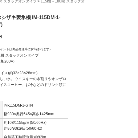
ス スタックオンタイプ
>
115kg～180kg スタックオ
シザキ製氷機 IM-115DM-1-
)
円
イントは商品発送時に付与されます）
氷機 スタックオンタイプ
三相200V)
ス(約32×28×28mm)
しい氷。ウイスキーの水割りやオンザロ
イスコーヒー、お冷などのドリンク類に
IM-115DM-1-STN
幅930×奥行545×高さ1425mm
約108/115kg/日(50/60Hz)
約86/93kg/日(50/60Hz)
自然落下時貯氷量:約92kg