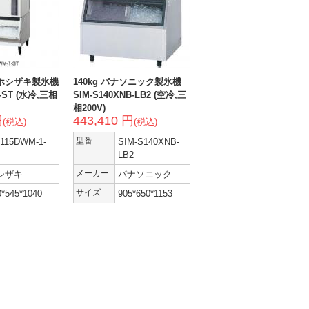
プ ホシザキ製氷機
140kg パナソニック製氷機
1-ST (水冷,三相
SIM-S140XNB-LB2 (空冷,三
相200V)
円
443,410 円
(税込)
(税込)
-115DWM-1-
型番
SIM-S140XNB-
LB2
シザキ
メーカー
パナソニック
0*545*1040
サイズ
905*650*1153