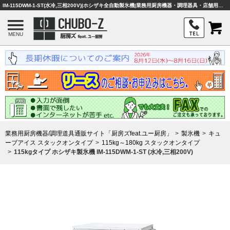
IM-115DWM-1-ST(水冷,三相200V)|ホシザキ全自動製氷機|業務用厨房機器・調理器具・店舗用品は「厨房ズfeat.ユー厨房」
MENU
業務用厨房機器/調理道具通販サイト「厨房ズfeat.ユー厨房」
製氷機
キュ
ーブアイス スタックオンタイプ
115kg～180kg スタックオンタイプ
115kgタイプ ホシザキ製氷機 IM-115DWM-1-ST (水冷,三相200V)