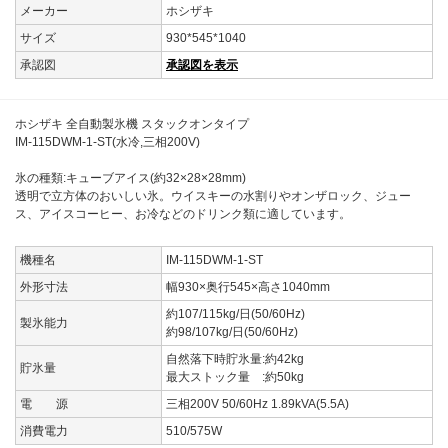
メーカー
ホシザキ
サイズ
930*545*1040
承認図
承認図を表示
ホシザキ 全自動製氷機 スタックオンタイプ
IM-115DWM-1-ST(水冷,三相200V)
氷の種類:キューブアイス(約32×28×28mm)
透明で立方体のおいしい氷。ウイスキーの水割りやオンザロック、ジュー
ス、アイスコーヒー、お冷などのドリンク類に適しています。
機種名
IM-115DWM-1-ST
外形寸法
幅930×奥行545×高さ1040mm
約107/115kg/日(50/60Hz)
製氷能力
約98/107kg/日(50/60Hz)
自然落下時貯氷量:約42kg
貯氷量
最大ストック量 :約50kg
電 源
三相200V 50/60Hz 1.89kVA(5.5A)
消費電力
510/575W