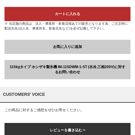
カートに入れる
※ 当店舗の商品は、法人・事業所・飲食店様あての販売となります為、ご注文時に
配送先名(法人名、事業所名、飲食店名など)を必ず記載して下さい。
お気に入りに追加
115kgタイプ ホシザキ製氷機 IM-115DWM-1-ST (水冷,三相200V)に対す
るお問い合わせ
CUSTOMERS' VOICE
この商品に対するご感想をぜひお寄せください。
レビューを書き込む >