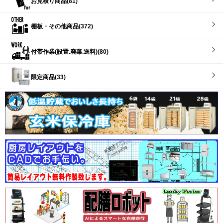
お見積り商品(81)
棚板・その他商品(372)
付帯作業(設置.廃棄.送料)(80)
限定商品(33)