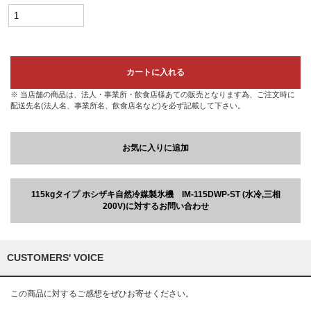
カートに入れる
※ 当店舗の商品は、法人・事業所・飲食店様あての販売となります為、ご注文時に
配送先名(法人名、事業所名、飲食店名など)を必ず記載して下さい。
お気に入りに追加
115kgタイプ ホシザキ自然冷媒製氷機 IM-115DWP-ST (水冷,三相
200V)に対するお問い合わせ
CUSTOMERS' VOICE
この商品に対するご感想をぜひお寄せください。