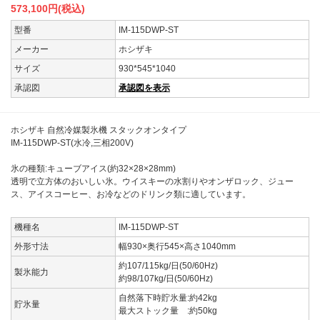
573,100
円(税込)
型番
IM-115DWP-ST
メーカー
ホシザキ
サイズ
930*545*1040
承認図
承認図を表示
ホシザキ 自然冷媒製氷機 スタックオンタイプ
IM-115DWP-ST(水冷,三相200V)
氷の種類:キューブアイス(約32×28×28mm)
透明で立方体のおいしい氷。ウイスキーの水割りやオンザロック、ジュー
ス、アイスコーヒー、お冷などのドリンク類に適しています。
機種名
IM-115DWP-ST
外形寸法
幅930×奥行545×高さ1040mm
約107/115kg/日(50/60Hz)
製氷能力
約98/107kg/日(50/60Hz)
自然落下時貯氷量:約42kg
貯氷量
最大ストック量 :約50kg