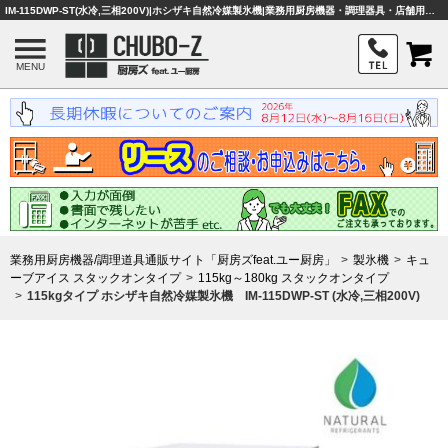
IM-115DWP-ST(水冷,三相200V)|ホシザキ自然冷媒製氷機|業務用厨房機器・調理器具・店舗用品は「厨房ズfeat.ユー厨房」
MENU
業務用厨房機器/調理道具通販サイト「厨房ズfeat.ユー厨房」
製氷機
キュ
ーブアイス スタックオンタイプ
115kg～180kg スタックオンタイプ
115kgタイプ ホシザキ自然冷媒製氷機 IM-115DWP-ST (水冷,三相200V)