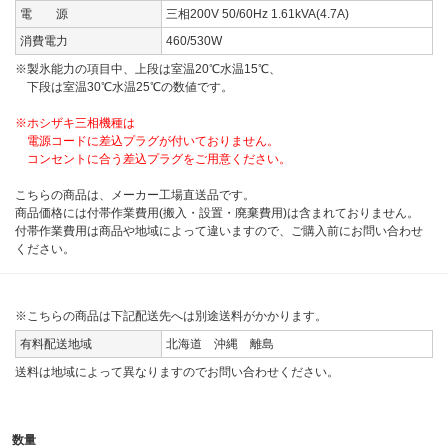
電 源
三相200V 50/60Hz 1.61kVA(4.7A)
消費電力
460/530W
※製氷能力の項目中、上段は室温20℃水温15℃、
下段は室温30℃水温25℃の数値です。
※ホシザキ三相機種は
電源コードに差込プラグが付いておりません。
コンセントに合う差込プラグをご用意ください。
こちらの商品は、メーカー工場直送品です。
商品価格には付帯作業費用(搬入・設置・廃棄費用)は含まれておりません。
付帯作業費用は商品や地域によって違いますので、ご購入前にお問い合わせ
ください。
※こちらの商品は下記配送先へは別途送料がかかります。
有料配送地域
北海道 沖縄 離島
送料は地域によって異なりますのでお問い合わせください。
数量