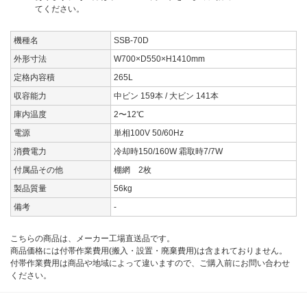
てください。
機種名
SSB-70D
外形寸法
W700×D550×H1410mm
定格内容積
265L
収容能力
中ビン 159本 / 大ビン 141本
庫内温度
2〜12℃
電源
単相100V 50/60Hz
消費電力
冷却時150/160W 霜取時7/7W
付属品その他
棚網 2枚
製品質量
56kg
備考
-
こちらの商品は、メーカー工場直送品です。
商品価格には付帯作業費用(搬入・設置・廃棄費用)は含まれておりません。
付帯作業費用は商品や地域によって違いますので、ご購入前にお問い合わせ
ください。