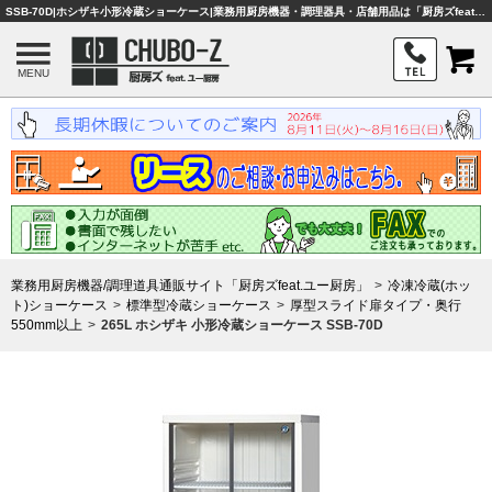
SSB-70D|ホシザキ小形冷蔵ショーケース|業務用厨房機器・調理器具・店舗用品は「厨房ズfeat.ユー厨房」
MENU
業務用厨房機器/調理道具通販サイト「厨房ズfeat.ユー厨房」
冷凍冷蔵(ホッ
ト)ショーケース
標準型冷蔵ショーケース
厚型スライド扉タイプ・奥行
550mm以上
265L ホシザキ 小形冷蔵ショーケース SSB-70D