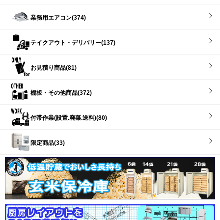
業務用エアコン(374)
テイクアウト・デリバリー(137)
お見積り商品(81)
棚板・その他商品(372)
付帯作業(設置.廃棄.送料)(80)
限定商品(33)