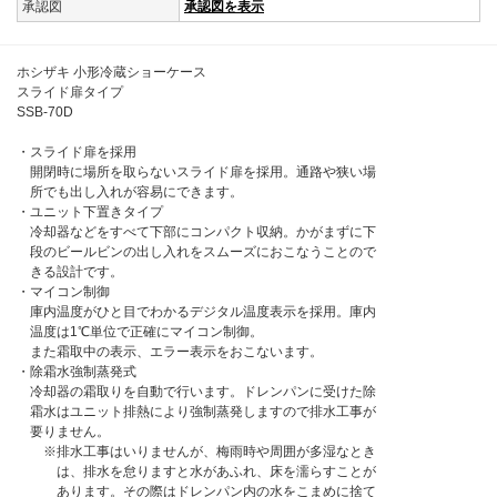
承認図
承認図を表示
ホシザキ 小形冷蔵ショーケース
スライド扉タイプ
SSB-70D
・スライド扉を採用
開閉時に場所を取らないスライド扉を採用。通路や狭い場
所でも出し入れが容易にできます。
・ユニット下置きタイプ
冷却器などをすべて下部にコンパクト収納。かがまずに下
段のビールビンの出し入れをスムーズにおこなうことので
きる設計です。
・マイコン制御
庫内温度がひと目でわかるデジタル温度表示を採用。庫内
温度は1℃単位で正確にマイコン制御。
また霜取中の表示、エラー表示をおこないます。
・除霜水強制蒸発式
冷却器の霜取りを自動で行います。ドレンパンに受けた除
霜水はユニット排熱により強制蒸発しますので排水工事が
要りません。
※排水工事はいりませんが、梅雨時や周囲が多湿なとき
は、排水を怠りますと水があふれ、床を濡らすことが
あります。その際はドレンパン内の水をこまめに捨て