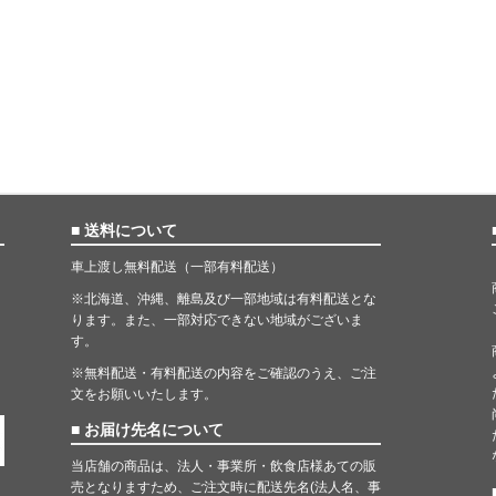
■ 送料について
車上渡し無料配送（一部有料配送）
※北海道、沖縄、離島及び一部地域は有料配送とな
ります。また、一部対応できない地域がございま
す。
※無料配送・有料配送の内容をご確認のうえ、ご注
文をお願いいたします。
■ お届け先名について
当店舗の商品は、法人・事業所・飲食店様あての販
売となりますため、ご注文時に配送先名(法人名、事