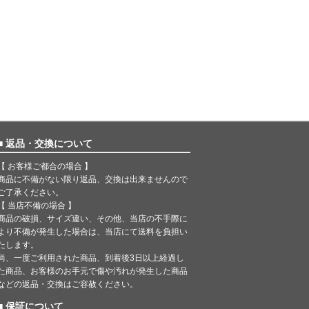
■ 返品・交換について
【 お客様ご都合の場合 】
商品に不備がない限り返品、交換は出来ませんので
ご了承ください。
【 当店不備の場合 】
商品の破損、サイズ違い、その他、当店の不手際に
より不備が発生した場合は、当店にて送料を負担い
たします。
尚、一度ご利用された商品、到着後3日以上経過し
た商品、お客様のお手元で傷や汚れが発生した商品
などの返品・交換はご容赦ください。
■ 保証について