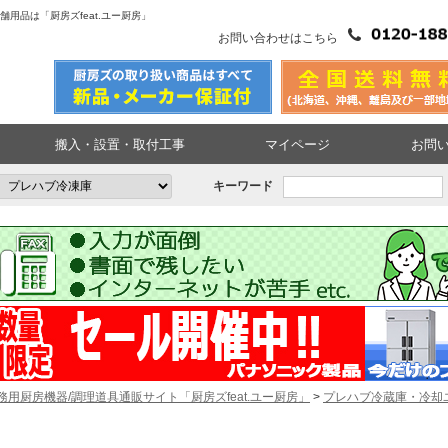
用品は「厨房ズfeat.ユー厨房」
お問い合わせはこちら
搬入・設置・取付工事
マイページ
お問
キーワード
務用厨房機器/調理道具通販サイト「厨房ズfeat.ユー厨房」
>
プレハブ冷蔵庫・冷却