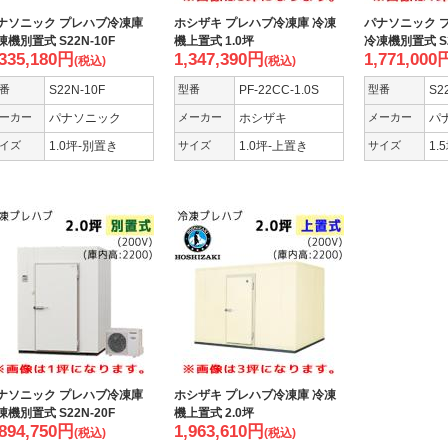
ナソニック プレハブ冷凍庫
ホシザキ プレハブ冷凍庫 冷凍
パナソニック 
凍機別置式 S22N-10F
機上置式 1.0坪
冷凍機別置式 S2
,335,180
円
1,347,390
円
1,771,000
(税込)
(税込)
番
S22N-10F
型番
PF-22CC-1.0S
型番
S2
ーカー
パナソニック
メーカー
ホシザキ
メーカー
パ
イズ
1.0坪-別置き
サイズ
1.0坪-上置き
サイズ
1.
ナソニック プレハブ冷凍庫
ホシザキ プレハブ冷凍庫 冷凍
凍機別置式 S22N-20F
機上置式 2.0坪
,894,750
円
1,963,610
円
(税込)
(税込)