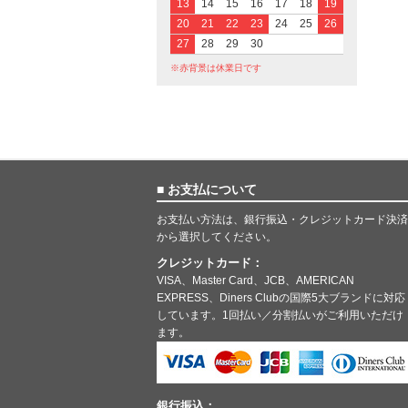
13
14
15
16
17
18
19
20
21
22
23
24
25
26
27
28
29
30
※赤背景は休業日です
■ お支払について
お支払い方法は、銀行振込・クレジットカード決済
から選択してください。
クレジットカード：
VISA、Master Card、JCB、AMERICAN
EXPRESS、Diners Clubの国際5大ブランドに対応
しています。1回払い／分割払いがご利用いただけ
ます。
銀行振込：