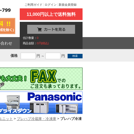
ご利用ガイド
ログイン
新規会員登録
11,000円以上で送料無料
合計数量：
0
い合わせ
商品金額：
0円(税込)
価格
円 ～
円
ユニット
>
プレハブ冷蔵庫・冷凍庫
>
プレハブ冷凍