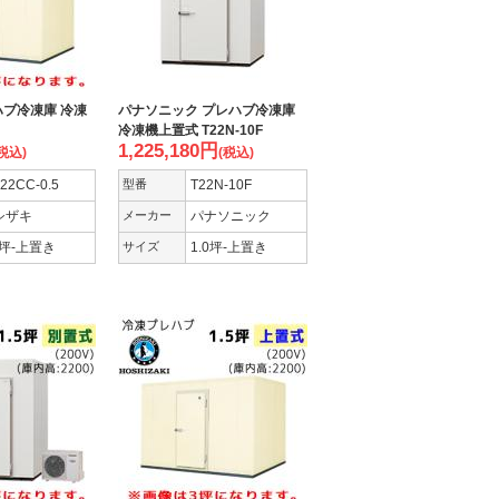
ハブ冷凍庫 冷凍
パナソニック プレハブ冷凍庫
冷凍機上置式 T22N-10F
1,225,180
円
税込)
(税込)
-22CC-0.5
型番
T22N-10F
シザキ
メーカー
パナソニック
5坪-上置き
サイズ
1.0坪-上置き