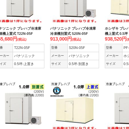
ナソニック プレハブ冷凍庫
パナソニック プレハブ冷凍庫
ホシザキ プレ
凍機上置式 T22N-05F
冷凍機別置式 S20N-05F
機上置式 0.5坪
55,680
円
913,000
円
938,520
円
(税込)
(税込)
(
番
T22N-05F
型番
S20N-05F
型番
PF
ーカー
パナソニック
メーカー
パナソニック
メーカー
ホ
イズ
0.5坪-上置き
サイズ
0.5坪-別置き
サイズ
0.