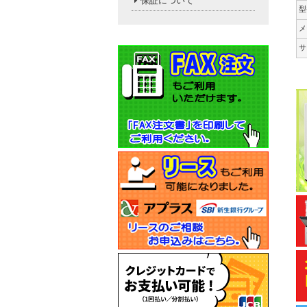
保証について
型
メ
サ