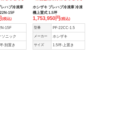
プレハブ冷凍庫
ホシザキ プレハブ冷凍庫 冷凍
2N-15F
機上置式 1.5坪
円
1,753,950
円
(税込)
(税込)
2N-15F
型番
PF-22CC-1.5
ナソニック
メーカー
ホシザキ
5坪-別置き
サイズ
1.5坪-上置き