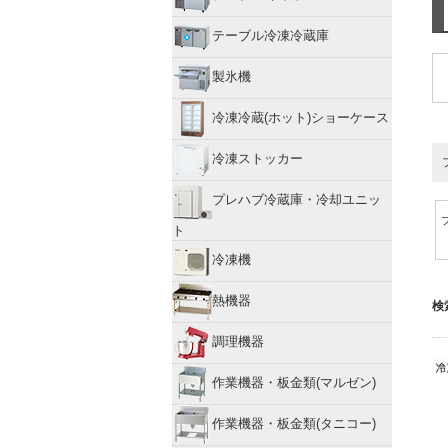
テーブル冷凍冷蔵庫
製氷機
冷凍冷蔵(ホット)ショーケース
冷凍ストッカー
プレハブ冷蔵庫・冷却ユニッ
ト
冷凍機
熱機器
検
調理機器
作業機器・板金類(マルゼン)
作業機器・板金類(タニコー)