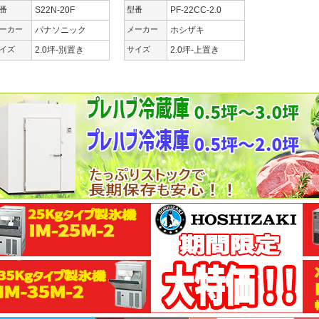
番
S22N-20F
型番
PF-22CC-2.0
ーカー
パナソニック
メーカー
ホシザキ
イズ
2.0坪-別置き
サイズ
2.0坪-上置き