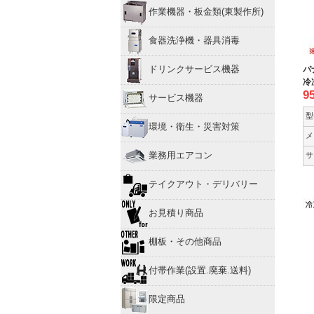
作業機器・板金類(東製作所)
食器洗浄機・器具消毒
ドリンクサービス機器
パ
冷
9
サービス機器
型
環境・衛生・災害対策
メ
業務用エアコン
サ
テイクアウト・デリバリー
お見積り商品
棚板・その他商品
付帯作業(設置.廃棄.送料)
限定商品