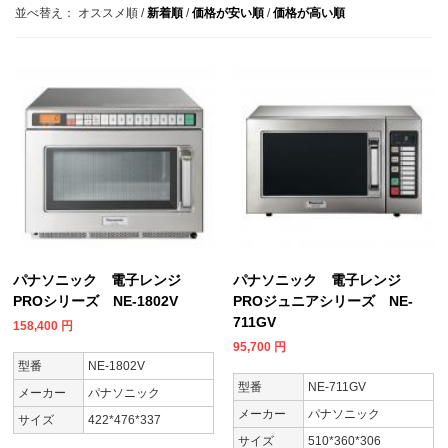
並べ替え：
オススメ順
/
新着順
/
価格が安い順
/
価格が高い順
パナソニック 電子レンジ
パナソニック 電子レンジ
PROシリーズ NE-1802V
PROジュニアシリーズ NE-
711GV
158,400
円
95,700
円
型番
NE-1802V
型番
NE-711GV
メーカー
パナソニック
メーカー
パナソニック
サイズ
422*476*337
サイズ
510*360*306