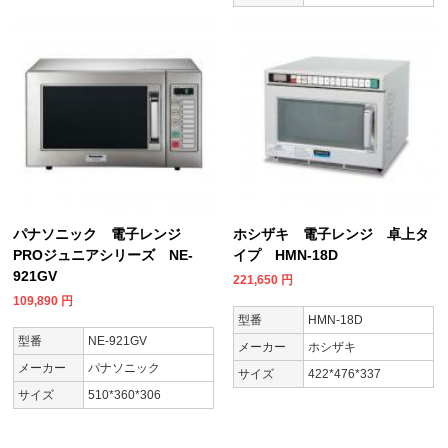
パナソニック 電子レンジ
ホシザキ 電子レンジ 卓上タ
PROジュニアシリーズ NE-
イプ HMN-18D
921GV
221,650
円
109,890
円
型番
HMN-18D
型番
NE-921GV
メーカー
ホシザキ
メーカー
パナソニック
サイズ
422*476*337
サイズ
510*360*306