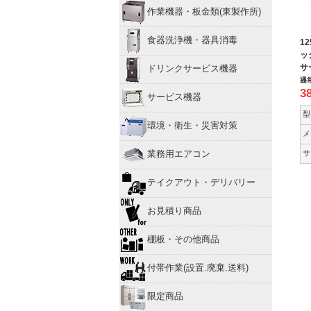
作業機器・板金類(東製作所)
食器洗浄機・器具消毒
1
ッ
サー
ドリンクサービス機器
通
3
サービス機器
型
環境・衛生・災害対策
メ
サ
業務用エアコン
テイクアウト・デリバリー
お見積り商品
棚板・その他商品
付帯作業(設置.廃棄.送料)
限定商品