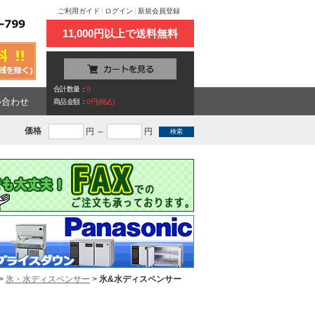
ご利用ガイド
ログイン
新規会員登録
11,000円以上で送料無料
合計数量：
0
い合わせ
商品金額：
0円(税込)
価格
円 ～
円
>
氷・水ディスペンサー
>
氷&水ディスペンサー