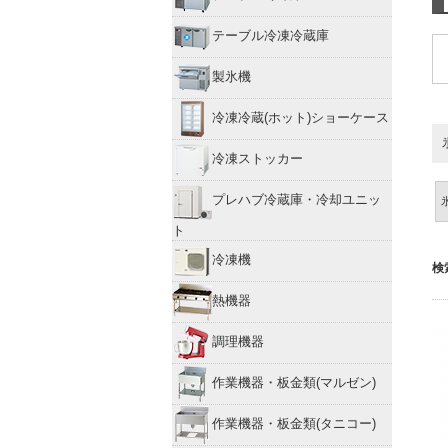
テーブル冷凍冷蔵庫
製氷機
冷凍冷蔵(ホット)ショーケース
冷凍ストッカー
プレハブ冷蔵庫・冷却ユニッ
ト
冷凍機
検
熱機器
調理機器
作業機器・板金類(マルゼン)
作業機器・板金類(タニコー)