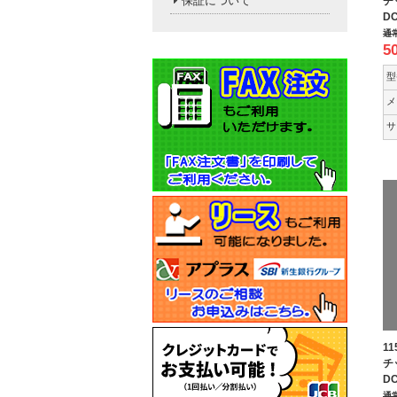
保証について
チ
DC
通
5
型
メ
サ
1
チ
DC
通