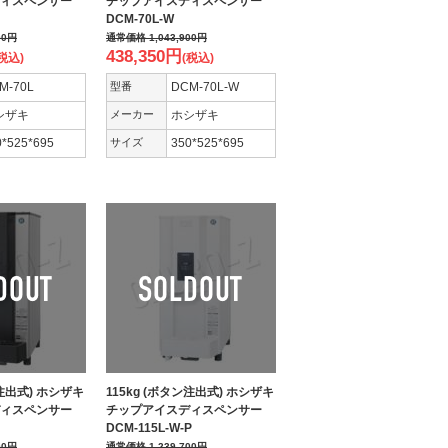
ィスペンサー
チップアイスディスペンサー
DCM-70L-W
00
円
通常価格
1,043,900
円
438,350
円
税込)
(税込)
M-70L
型番
DCM-70L-W
シザキ
メーカー
ホシザキ
0*525*695
サイズ
350*525*695
ン注出式) ホシザキ
115kg (ボタン注出式) ホシザキ
ィスペンサー
チップアイスディスペンサー
DCM-115L-W-P
00
円
通常価格
1,239,700
円