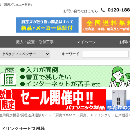
厨房ズfeat.ユー厨房」
お問い合わせはこちら
搬入・設置・取付工事
マイページ
お問
キーワード
務用厨房機器/調理道具通販サイト「厨房ズfeat.ユー厨房」
>
ドリンクサービス機器
ドリンクサービス機器