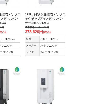
ン注出式) パナソニ
125kg (ボタン注出式) パナソニ
イスディスペン
ック チップアイスディスペン
25GC
サー SIM-CD125C
00
円
通常価格
1,274,900
円
378,620
円
税込)
(税込)
M-CD125GC
型番
SIM-CD125C
ナソニック
メーカー
パナソニック
5*635*800
サイズ
345*635*800