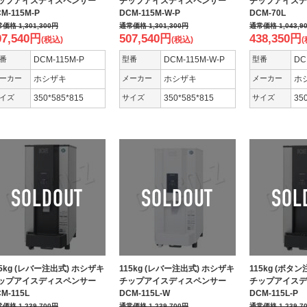
ップアイスディスペンサー
チップアイスディスペンサー
チップアイスデ
M-115M-P
DCM-115M-W-P
DCM-70L
常価格
1,301,300
円
通常価格
1,301,300
円
通常価格
1,043,9
07,540
円
507,540
円
438,350
円
(税込)
(税込)
(
番
DCM-115M-P
型番
DCM-115M-W-P
型番
DC
ーカー
ホシザキ
メーカー
ホシザキ
メーカー
ホ
イズ
350*585*815
サイズ
350*585*815
サイズ
35
15kg (レバー注出式) ホシザキ
115kg (レバー注出式) ホシザキ
115kg (ボタ
ップアイスディスペンサー
チップアイスディスペンサー
チップアイスデ
M-115L
DCM-115L-W
DCM-115L-P
常価格
1,239,700
円
通常価格
1,239,700
円
通常価格
1,239,7