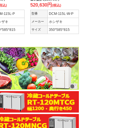
520,630
円
税込)
(税込)
M-115L-P
型番
DCM-115L-W-P
シザキ
メーカー
ホシザキ
0*585*815
サイズ
350*585*815