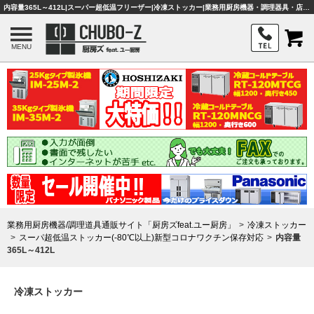
内容量365L～412L|スーパー超低温フリーザー|冷凍ストッカー|業務用厨房機器・調理器具・店舗用品は「厨房ズfeat.ユー厨房」
MENU
業務用厨房機器/調理道具通販サイト「厨房ズfeat.ユー厨房」
冷凍ストッカー
スーパ超低温ストッカー(-80℃以上)新型コロナワクチン保存対応
内容量
365L～412L
冷凍ストッカー