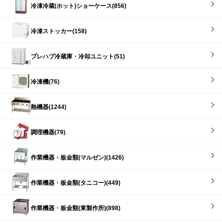
冷凍冷蔵(ホット)ショーケース(856)
冷凍ストッカー(158)
プレハブ冷蔵庫・冷却ユニット(51)
冷凍機(76)
熱機器(1244)
調理機器(79)
作業機器・板金類(マルゼン)(1426)
作業機器・板金類(タニコー)(449)
作業機器・板金類(東製作所)(898)