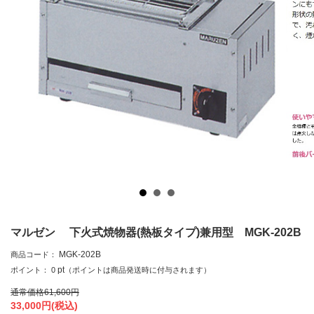
マルゼン 下火式焼物器(熱板タイプ)兼用型 MGK-202B
MGK-202B
商品コード：
pt
ポイント：
0
（ポイントは商品発送時に付与されます）
通常価格
61,600
円
33,000
円(税込)