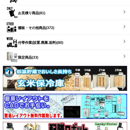
お見積り商品(81)
棚板・その他商品(372)
付帯作業(設置.廃棄.送料)(80)
限定商品(33)