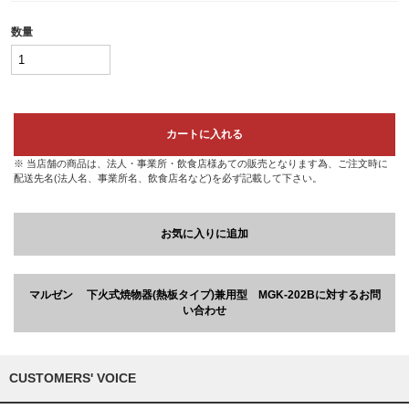
数量
カートに入れる
※ 当店舗の商品は、法人・事業所・飲食店様あての販売となります為、ご注文時に
配送先名(法人名、事業所名、飲食店名など)を必ず記載して下さい。
お気に入りに追加
マルゼン 下火式焼物器(熱板タイプ)兼用型 MGK-202Bに対するお問
い合わせ
CUSTOMERS' VOICE