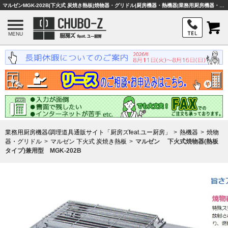
マルゼンMGK-202B|下火式 炭焼き熱板|焼物器・グリドル|厨房機器・熱機器|業務用厨房機器・調理器具・店舗用品は「厨房ズfeat.ユー厨房」
MENU
業務用厨房機器/調理道具通販サイト「厨房ズfeat.ユー厨房」
熱機器
焼物
器・グリドル
マルゼン 下火式 炭焼き熱板
マルゼン 下火式焼物器(熱板
タイプ)兼用型 MGK-202B