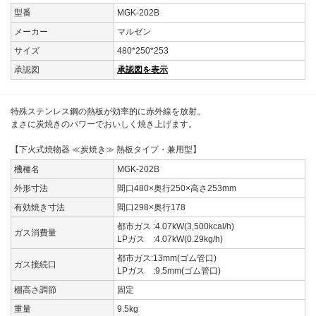
型番
MGK-202B
メーカー
マルゼン
サイズ
480*250*253
承認図
承認図を表示
特殊ステンレス鋼の熱板が効率的に赤外線を放射。
まさに炭焼きのパワーでおいしく焼き上げます。
【下火式焼物器 ≪炭焼き≫ 熱板タイプ・兼用型】
機種名
MGK-202B
外形寸法
間口480×奥行250×高さ253mm
有効焼き寸法
間口298×奥行178
都市ガス :4.07kW(3,500kcal/h)
ガス消費量
LPガス :4.07kW(0.29kg/h)
都市ガス:13mm(ゴム管口)
ガス接続口
LPガス :9.5mm(ゴム管口)
棚高さ調節
固定
重量
9.5kg