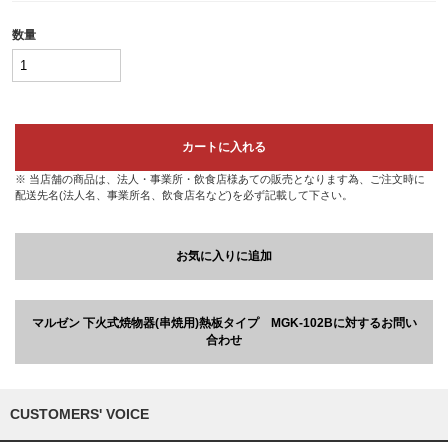
数量
カートに入れる
※ 当店舗の商品は、法人・事業所・飲食店様あての販売となります為、ご注文時に
配送先名(法人名、事業所名、飲食店名など)を必ず記載して下さい。
お気に入りに追加
マルゼン 下火式焼物器(串焼用)熱板タイプ MGK-102Bに対するお問い
合わせ
CUSTOMERS' VOICE