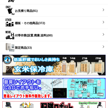
お見積り商品(81)
棚板・その他商品(372)
付帯作業(設置.廃棄.送料)(80)
限定商品(33)