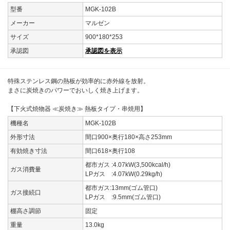
型番
MGK-102B
メーカー
マルゼン
サイズ
900*180*253
承認図
承認図を表示
特殊ステンレス鋼の熱板が効率的に赤外線を放射。
まさに炭焼きのパワーでおいしく焼き上げます。
【下火式焼物器 ≪炭焼き≫ 熱板タイプ・串焼用】
機種名
MGK-102B
外形寸法
間口900×奥行180×高さ253mm
有効焼き寸法
間口618×奥行108
都市ガス :4.07kW(3,500kcal/h)
ガス消費量
LPガス :4.07kW(0.29kg/h)
都市ガス:13mm(ゴム管口)
ガス接続口
LPガス :9.5mm(ゴム管口)
棚高さ調節
固定
重量
13.0kg