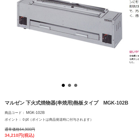
マルゼン 下火式焼物器(串焼用)熱板タイプ MGK-102B
MGK-102B
商品コード：
pt
ポイント：
0
（ポイントは商品発送時に付与されます）
通常価格
64,900
円
34,210
円(税込)