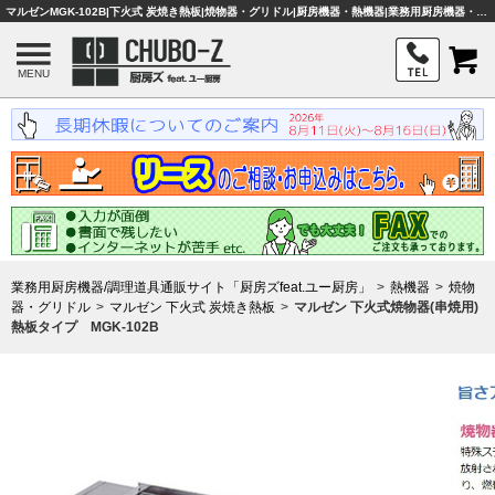
マルゼンMGK-102B|下火式 炭焼き熱板|焼物器・グリドル|厨房機器・熱機器|業務用厨房機器・調理器具・店舗用品は「厨房ズfeat.ユー厨房」
MENU
業務用厨房機器/調理道具通販サイト「厨房ズfeat.ユー厨房」
熱機器
焼物
器・グリドル
マルゼン 下火式 炭焼き熱板
マルゼン 下火式焼物器(串焼用)
熱板タイプ MGK-102B