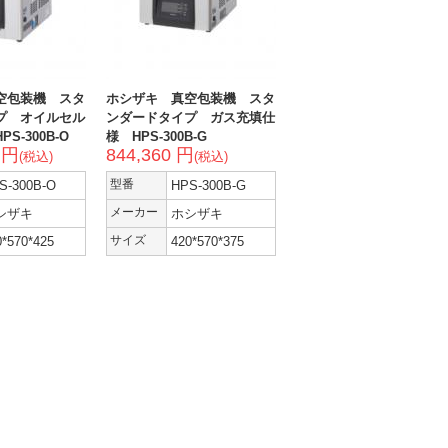
空包装機 スタ
ホシザキ 真空包装機 スタ
プ オイルセル
ンダードタイプ ガス充填仕
S-300B-O
様 HPS-300B-G
0 円
844,360 円
(税込)
(税込)
S-300B-O
型番
HPS-300B-G
シザキ
メーカー
ホシザキ
0*570*425
サイズ
420*570*375