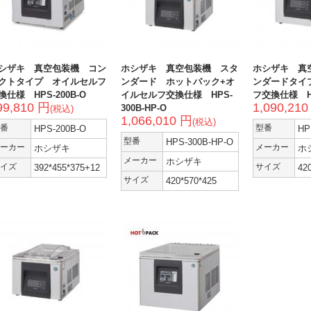
シザキ 真空包装機 コン
ホシザキ 真空包装機 スタ
ホシザキ 真
クトタイプ オイルセルフ
ンダード ホットパック+オ
ンダードタイ
換仕様 HPS-200B-O
イルセルフ交換仕様 HPS-
フ交換仕様 HP
99,810 円
1,090,21
300B-HP-O
(税込)
1,066,010 円
(税込)
番
HPS-200B-O
型番
HP
型番
HPS-300B-HP-O
ーカー
ホシザキ
メーカー
ホ
メーカー
ホシザキ
イズ
392*455*375+12
サイズ
42
サイズ
420*570*425