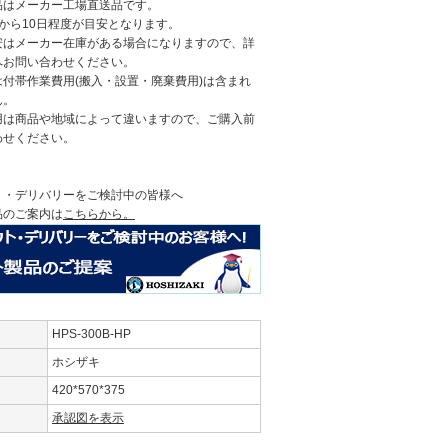
品はメーカー工場直送品です。
から10日程度が目安となります。
安はメーカー在庫がある場合になりますので、詳
へお問い合わせください。
付帯作業費用(搬入・設置・廃棄費用)は含まれ
ん。
用は商品や地域によって違いますので、ご購入前
わせください。
ト・デリバリーをご検討中の皆様へ
品のご案内は
こちらから。
HPS-300B-HP
ホシザキ
420*570*375
承認図を表示