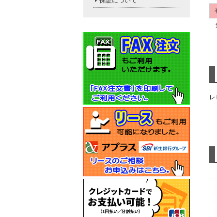
保証について
送
レ