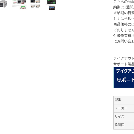
こちらの商
納期は1週間
※納期の目
しくは当店
商品価格には
ておりませ
付帯作業費
にお問い合
テイクアウ
サポート製
型番
メーカー
サイズ
承認図