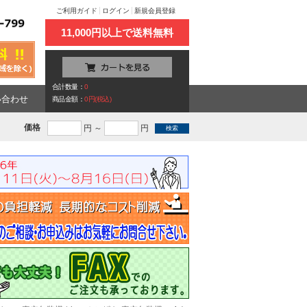
ご利用ガイド
ログイン
新規会員登録
11,000円以上で送料無料
合計数量：
0
い合わせ
商品金額：
0円(税込)
価格
円 ～
円