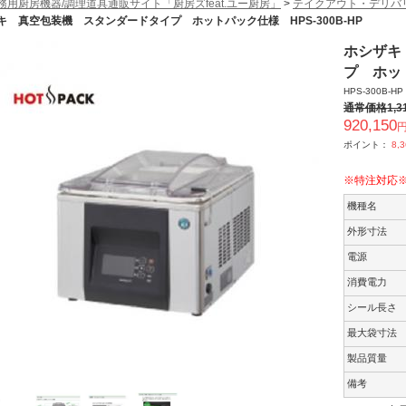
務用厨房機器/調理道具通販サイト「厨房ズfeat.ユー厨房」
>
テイクアウト・デリバ
キ 真空包装機 スタンダードタイプ ホットパック仕様 HPS-300B-HP
ホシザキ
プ ホット
HPS-300B-HP
通常価格
1,3
920,150
円
ポイント：
8,
※特注対応
機種名
外形寸法
電源
消費電力
シール長さ
最大袋寸法
製品質量
備考