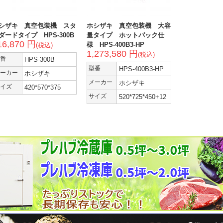
シザキ 真空包装機 スタ
ホシザキ 真空包装機 大容
ダードタイプ HPS-300B
量タイプ ホットパック仕
16,870 円
様 HPS-400B3-HP
(税込)
1,273,580 円
(税込)
番
HPS-300B
型番
HPS-400B3-HP
ーカー
ホシザキ
メーカー
ホシザキ
イズ
420*570*375
サイズ
520*725*450+12