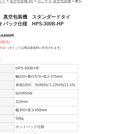
リー
>
真空包装機-tdc
>
ホシザキ-真空包装機
>
ホシ
 真空包装機 スタンダードタイ
パック仕様 HPS-300B-HP
14,500
円
(税込)
365
pt
（ポイントは商品発送時に付与されます）
※
HPS-300B-HP
幅420×奥行570×高さ375mm
単相100V 50/60Hz 1.22kVA(12.2A)
920/950W
310mm
幅300×長さ450mm
50kg
ホットパック仕様