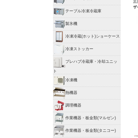
業
ザ
テーブル冷凍冷蔵庫
製氷機
冷凍冷蔵(ホット)ショーケース
冷凍ストッカー
プレハブ冷蔵庫・冷却ユニッ
ト
冷凍機
熱機器
調理機器
作業機器・板金類(マルゼン)
作業機器・板金類(タニコー)