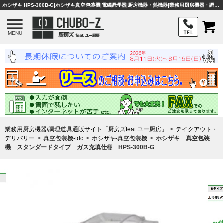
ホシザキ HPS-300B-G|ホシザキ真空包装機|電磁調理器|厨房機器・熱機器|業務用厨房機器・調理器具・店舗用品は「厨房ズfeat.ユー厨房」
MENU
業務用厨房機器/調理道具通販サイト「厨房ズfeat.ユー厨房」
テイクアウト・
デリバリー
真空包装機-tdc
ホシザキ-真空包装機
ホシザキ 真空包装
機 スタンダードタイプ ガス充填仕様 HPS-300B-G