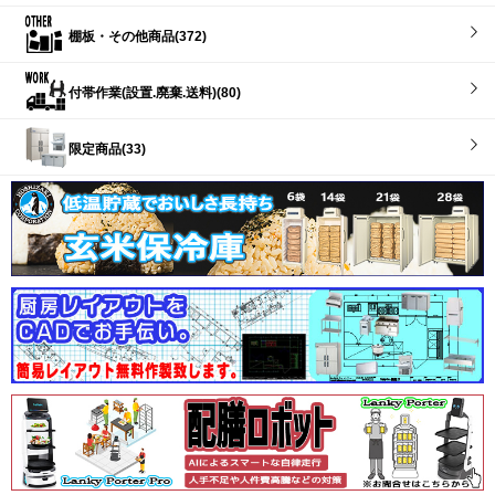
棚板・その他商品(372)
付帯作業(設置.廃棄.送料)(80)
限定商品(33)