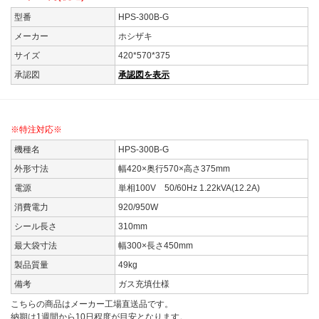
型番
HPS-300B-G
メーカー
ホシザキ
サイズ
420*570*375
承認図
承認図を表示
※特注対応※
機種名
HPS-300B-G
外形寸法
幅420×奥行570×高さ375mm
電源
単相100V 50/60Hz 1.22kVA(12.2A)
消費電力
920/950W
シール長さ
310mm
最大袋寸法
幅300×長さ450mm
製品質量
49kg
備考
ガス充填仕様
こちらの商品はメーカー工場直送品です。
納期は1週間から10日程度が目安となります。