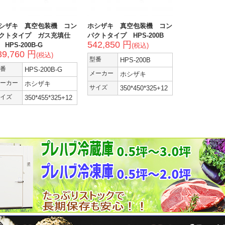
シザキ 真空包装機 コン
ホシザキ 真空包装機 コン
クトタイプ ガス充填仕
パクトタイプ HPS-200B
542,850 円
 HPS-200B-G
(税込)
39,760 円
(税込)
型番
HPS-200B
番
HPS-200B-G
メーカー
ホシザキ
ーカー
ホシザキ
サイズ
350*450*325+12
イズ
350*455*325+12