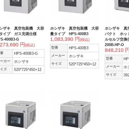
シザキ 真空包装機 大容
ホシザキ 真空包装機 大容
ホシザキ 真
タイプ ガス充填仕様
量タイプ HPS-400B3
パクト ホッ
1,083,390 円
S-400B3-G
ルセルフ交換仕
(税込)
,273,690 円
200B-HP-O
(税込)
型番
HPS-400B3
848,210 
番
HPS-400B3-G
メーカー
ホシザキ
型番
HP
ーカー
ホシザキ
サイズ
520*725*450+12
メーカー
ホ
イズ
520*725*450+12
サイズ
39