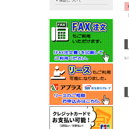
保証について
送
レ