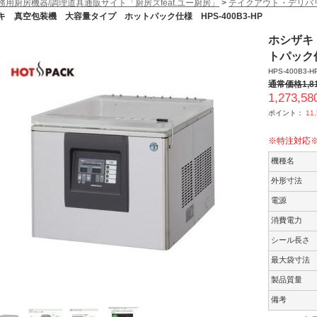
務用厨房機器/調理道具通販サイト「厨房ズfeat.ユー厨房」
>
テイクアウト・デリバ
キ 真空包装機 大容量タイプ ホットパック仕様 HPS-400B3-HP
ホシザキ
トパック仕
HPS-400B3-H
通常価格
1,8
1,273,58
ポイント：
11
※特注対応
機種名
外形寸法
電源
消費電力
シール長さ
最大袋寸法
製品質量
備考