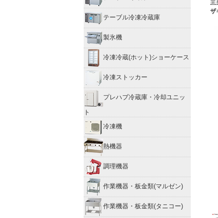
業
ザ
テーブル冷凍冷蔵庫
製氷機
冷凍冷蔵(ホット)ショーケース
冷凍ストッカー
プレハブ冷蔵庫・冷却ユニッ
ト
冷凍機
熱機器
調理機器
作業機器・板金類(マルゼン)
作業機器・板金類(タニコー)