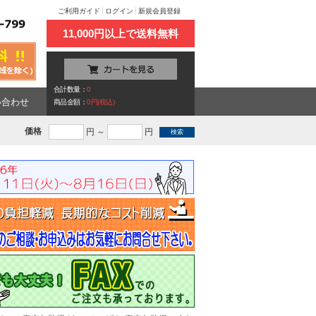
ご利用ガイド
ログイン
新規会員登録
11,000円以上で送料無料
合計数量：
0
い合わせ
商品金額：
0円(税込)
価格
円 ～
円