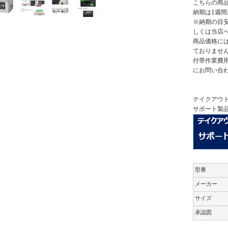
こちらの商
納期は1週間
※納期の目
しくは当店
商品価格には
ておりませ
付帯作業費
にお問い合
テイクアウ
サポート製
型番
メーカー
サイズ
承認図