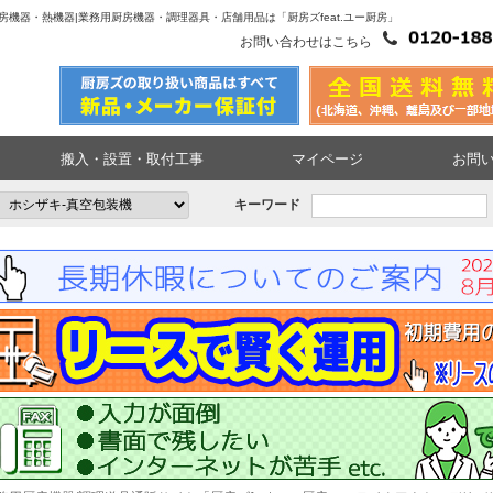
器|厨房機器・熱機器|業務用厨房機器・調理器具・店舗用品は「厨房ズfeat.ユー厨房」
お問い合わせはこちら
搬入・設置・取付工事
マイページ
お問
キーワード