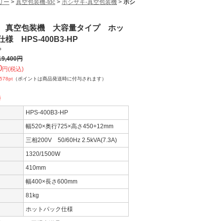
リー
>
真空包装機-tdc
>
ホシザキ-真空包装機
>
ホシ
 真空包装機 大容量タイプ ホッ
様 HPS-400B3-HP
P
19,400
円
0
円(税込)
,578
pt
（ポイントは商品発送時に付与されます）
※
HPS-400B3-HP
幅520×奥行725×高さ450+12mm
三相200V 50/60Hz 2.5kVA(7.3A)
1320/1500W
410mm
幅400×長さ600mm
81kg
ホットパック仕様