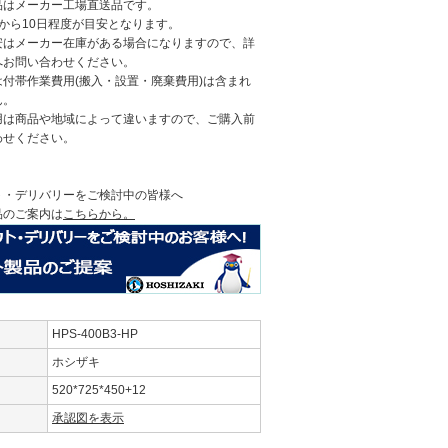
品はメーカー工場直送品です。
から10日程度が目安となります。
安はメーカー在庫がある場合になりますので、詳
へお問い合わせください。
付帯作業費用(搬入・設置・廃棄費用)は含まれ
ん。
用は商品や地域によって違いますので、ご購入前
わせください。
ト・デリバリーをご検討中の皆様へ
品のご案内は
こちらから。
HPS-400B3-HP
ホシザキ
520*725*450+12
承認図を表示