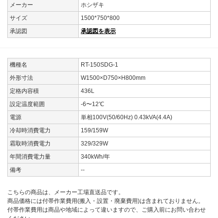
メーカー
ホシザキ
サイズ
1500*750*800
承認図
承認図を表示
機種名
RT-150SDG-1
外形寸法
W1500×D750×H800mm
定格内容積
436L
設定温度範囲
-6〜12℃
電源
単相100V(50/60Hz) 0.43kVA(4.4A)
冷却時消費電力
159/159W
霜取時消費電力
329/329W
年間消費電力量
340kWh/年
備考
--
こちらの商品は、メーカー工場直送品です。
商品価格には付帯作業費用(搬入・設置・廃棄費用)は含まれておりません。
付帯作業費用は商品や地域によって違いますので、ご購入前にお問い合わせ