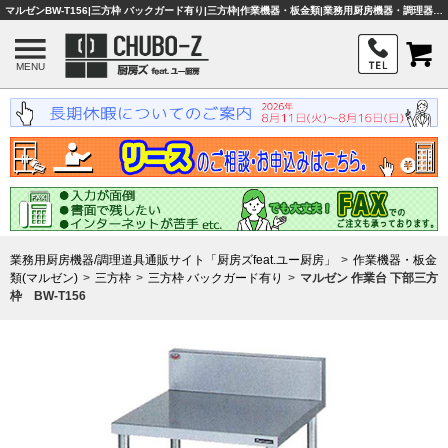
マルゼンBW-T156|三方枠 バックガード有り|三方枠|作業機器・板金類|業務用厨房機器・調理器具・店舗用品は「厨房ズfeat.ユー厨房」
MENU
業務用厨房機器/調理道具通販サイト「厨房ズfeat.ユー厨房」
作業機器・板金
類(マルゼン)
三方枠
三方枠 バックガード有り
マルゼン 作業台 下部三方
枠 BW-T156