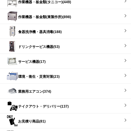
作業機器・板金類(タニコー)(449)
作業機器・板金類(東製作所)(898)
食器洗浄機・器具消毒(188)
ドリンクサービス機器(53)
サービス機器(17)
環境・衛生・災害対策(23)
業務用エアコン(374)
テイクアウト・デリバリー(137)
お見積り商品(81)