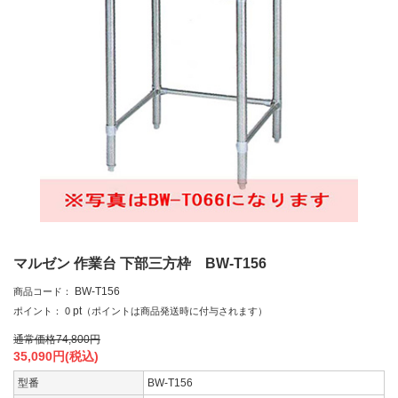
マルゼン 作業台 下部三方枠 BW-T156
BW-T156
商品コード：
pt
ポイント：
0
（ポイントは商品発送時に付与されます）
通常価格
74,800
円
35,090
円(税込)
型番
BW-T156