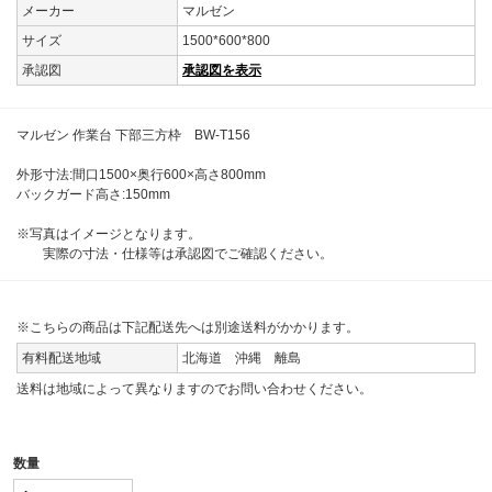
メーカー
マルゼン
サイズ
1500*600*800
承認図
承認図を表示
マルゼン 作業台 下部三方枠 BW-T156
外形寸法:間口1500×奥行600×高さ800mm
バックガード高さ:150mm
※写真はイメージとなります。
実際の寸法・仕様等は承認図でご確認ください。
※こちらの商品は下記配送先へは別途送料がかかります。
有料配送地域
北海道 沖縄 離島
送料は地域によって異なりますのでお問い合わせください。
数量