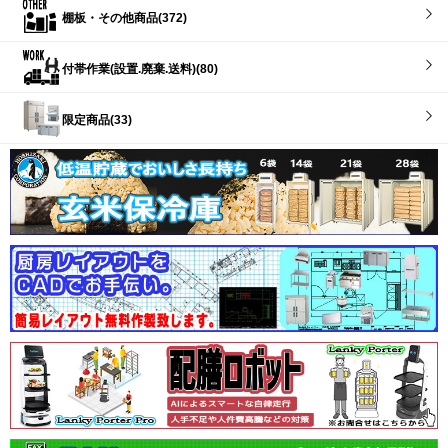
棚板・その他商品(372)
付帯作業(設置.廃棄.送料)(80)
限定商品(33)