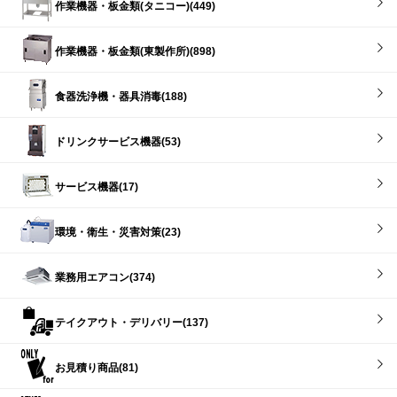
作業機器・板金類(タニコー)(449)
作業機器・板金類(東製作所)(898)
食器洗浄機・器具消毒(188)
ドリンクサービス機器(53)
サービス機器(17)
環境・衛生・災害対策(23)
業務用エアコン(374)
テイクアウト・デリバリー(137)
お見積り商品(81)