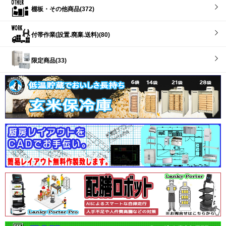
棚板・その他商品(372)
付帯作業(設置.廃棄.送料)(80)
限定商品(33)