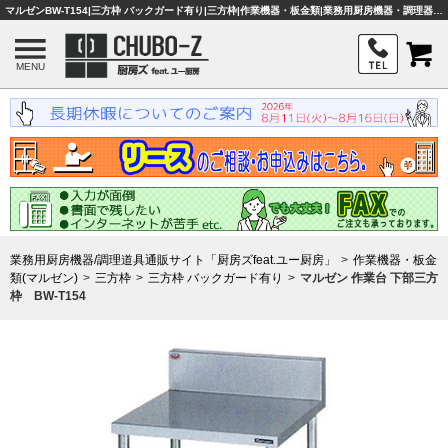
マルゼンBW-T154|三方枠 バックガード有り|三方枠|作業機器・板金類|業務用厨房機器・調理器具・店舗用品は「厨房ズfeat.ユー厨房」
MENU
業務用厨房機器/調理道具通販サイト「厨房ズfeat.ユー厨房」
作業機器・板金
類(マルゼン)
三方枠
三方枠 バックガード有り
マルゼン 作業台 下部三方
枠 BW-T154