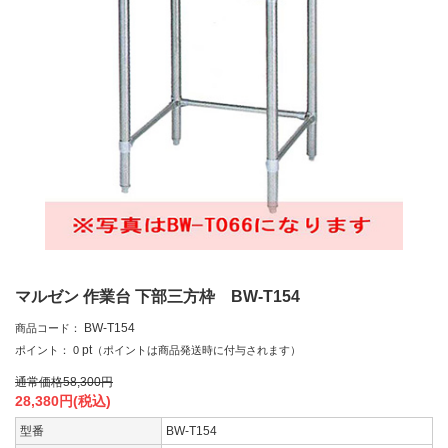
マルゼン 作業台 下部三方枠 BW-T154
BW-T154
商品コード：
pt
ポイント：
0
（ポイントは商品発送時に付与されます）
通常価格
58,300
円
28,380
円(税込)
型番
BW-T154