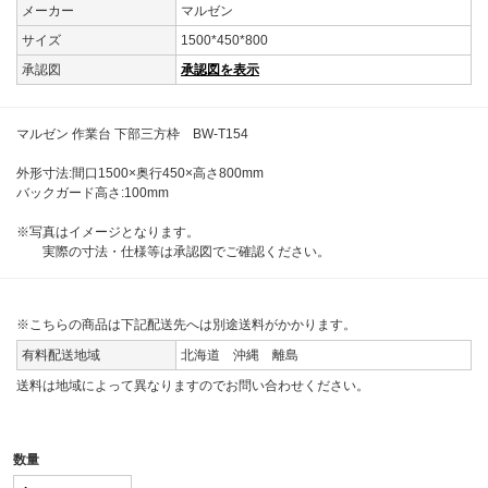
メーカー
マルゼン
サイズ
1500*450*800
承認図
承認図を表示
マルゼン 作業台 下部三方枠 BW-T154
外形寸法:間口1500×奥行450×高さ800mm
バックガード高さ:100mm
※写真はイメージとなります。
実際の寸法・仕様等は承認図でご確認ください。
※こちらの商品は下記配送先へは別途送料がかかります。
有料配送地域
北海道 沖縄 離島
送料は地域によって異なりますのでお問い合わせください。
数量