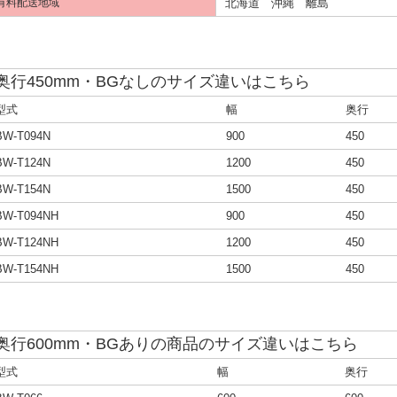
北海道 沖縄 離島
有料配送地域
奥行450mm・BGなしのサイズ違いはこちら
型式
幅
奥行
BW-T094N
900
450
BW-T124N
1200
450
BW-T154N
1500
450
BW-T094NH
900
450
BW-T124NH
1200
450
BW-T154NH
1500
450
奥行600mm・BGありの商品のサイズ違いはこちら
型式
幅
奥行