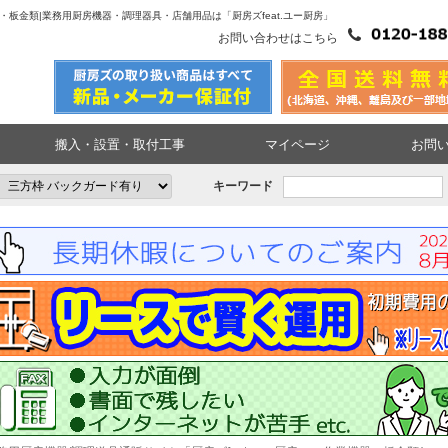
機器・板金類|業務用厨房機器・調理器具・店舗用品は「厨房ズfeat.ユー厨房」
お問い合わせはこちら
搬入・設置・取付工事
マイページ
お問
キーワード