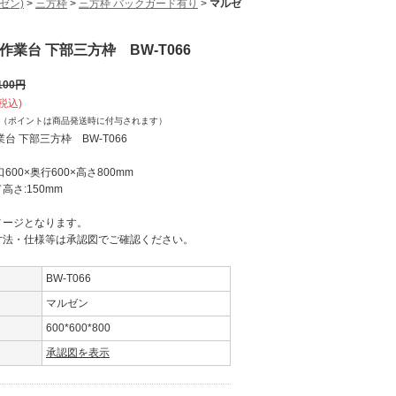
ゼン)
>
三方枠
>
三方枠 バックガード有り
>
マルゼ
作業台 下部三方枠 BW-T066
100
円
税込)
（ポイントは商品発送時に付与されます）
業台 下部三方枠 BW-T066
600×奥行600×高さ800mm
高さ:150mm
メージとなります。
・仕様等は承認図でご確認ください。
BW-T066
マルゼン
600*600*800
承認図を表示