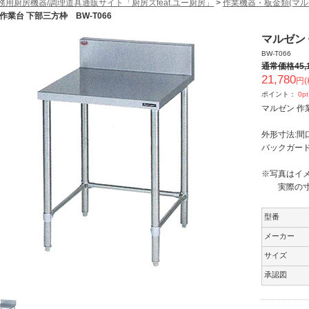
務用厨房機器/調理道具通販サイト「厨房ズfeat.ユー厨房」
>
作業機器・板金類(マル
 作業台 下部三方枠 BW-T066
マルゼン 
BW-T066
通常価格
45,
21,780
円(
ポイント：
0
pt
マルゼン 作
外形寸法:間口
バックガード
※写真はイ
実際の寸法
型番
メーカー
サイズ
承認図