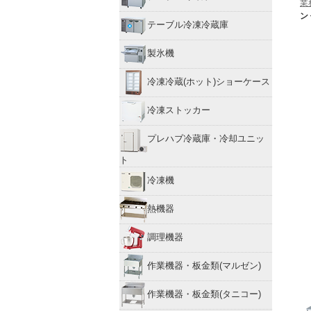
業
ン
テーブル冷凍冷蔵庫
製氷機
冷凍冷蔵(ホット)ショーケース
冷凍ストッカー
プレハブ冷蔵庫・冷却ユニッ
ト
冷凍機
熱機器
調理機器
作業機器・板金類(マルゼン)
作業機器・板金類(タニコー)