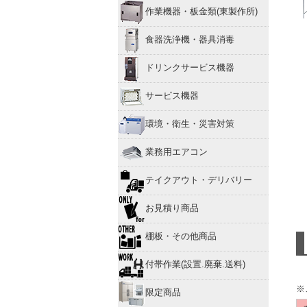
作業機器・板金類(東製作所)
食器洗浄機・器具消毒
ドリンクサービス機器
サービス機器
環境・衛生・災害対策
業務用エアコン
テイクアウト・デリバリー
お見積り商品
棚板・その他商品
付帯作業(設置.廃棄.送料)
※
限定商品