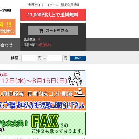
ご利用ガイド
ログイン
新規会員登録
11,000円以上で送料無料
合計数量：
0
い合わせ
商品金額：
0円(税込)
価格
円 ～
円