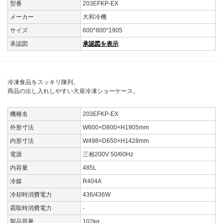
型番
203EFKP-EX
メーカー
大和冷機
サイズ
600*800*1905
承認図
承認図を表示
冷凍食品をスッキリ陳列。
商品の出し入れしやすい大扉冷凍ショーケース。
機種名
203EFKP-EX
外形寸法
W600×D800×H1905mm
内形寸法
W498×D650×H1428mm
電源
三相200V 50/60Hz
内容量
485L
冷媒
R404A
冷却時消費電力
436/436W
霜取時消費電力
-
製品質量
102kg