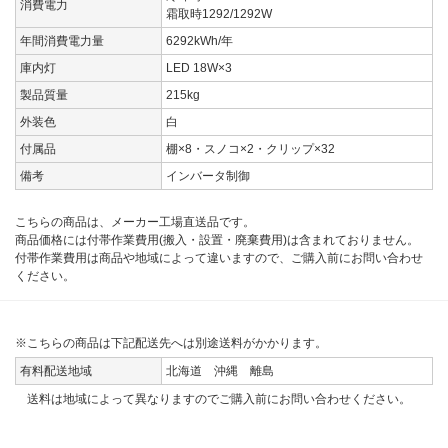
消費電力
霜取時1292/1292W
年間消費電力量
6292kWh/年
庫内灯
LED 18W×3
製品質量
215kg
外装色
白
付属品
棚×8・スノコ×2・クリップ×32
備考
インバータ制御
こちらの商品は、メーカー工場直送品です。
商品価格には付帯作業費用(搬入・設置・廃棄費用)は含まれておりません。
付帯作業費用は商品や地域によって違いますので、ご購入前にお問い合わせ
ください。
※こちらの商品は下記配送先へは別途送料がかかります。
有料配送地域
北海道 沖縄 離島
送料は地域によって異なりますのでご購入前にお問い合わせください。