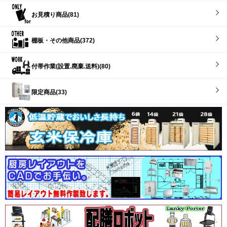
お見積り商品(81)
棚板・その他商品(372)
付帯作業(設置.廃棄.送料)(80)
限定商品(33)