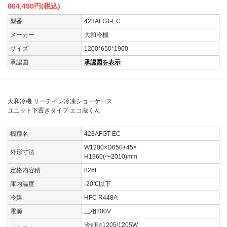
864,490
円(税込)
型番
423AFGT-EC
メーカー
大和冷機
サイズ
1200*650*1960
承認図
承認図を表示
大和冷機 リーチイン冷凍ショーケース
ユニット下置きタイプ エコ蔵くん
機種名
423AFGT-EC
W1200×D650+45×
外形寸法
H1960(〜2010)mm
定格内容積
826L
庫内温度
-20℃以下
冷媒
HFC R448A
電源
三相200V
冷却時1205/1205W