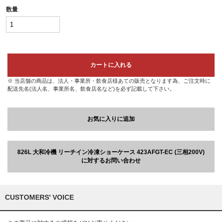
数量
カートに入れる
※ 当店舗の商品は、法人・事業所・飲食店様あての販売となります為、ご注文時に
配送先名(法人名、事業所名、飲食店名など)を必ず記載して下さい。
お気に入りに追加
826L 大和冷機 リーチイン冷凍ショーケース 423AFGT-EC (三相200V)
に対するお問い合わせ
CUSTOMERS' VOICE