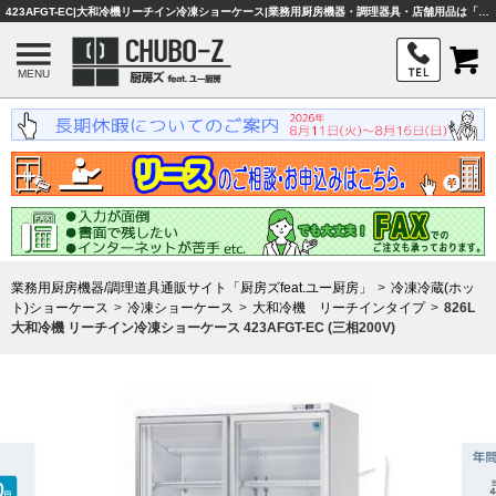
423AFGT-EC|大和冷機リーチイン冷凍ショーケース|業務用厨房機器・調理器具・店舗用品は「厨房ズfeat.ユー厨房」
MENU
業務用厨房機器/調理道具通販サイト「厨房ズfeat.ユー厨房」
冷凍冷蔵(ホッ
ト)ショーケース
冷凍ショーケース
大和冷機 リーチインタイプ
826L
大和冷機 リーチイン冷凍ショーケース 423AFGT-EC (三相200V)