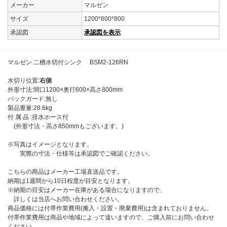
メーカー
マルゼン
サイズ
1200*600*800
承認図
承認図を表示
マルゼン 二槽水切付シンク BSM2-126RN
水切り位置:
右側
外形寸法:間口1200×奥行600×高さ800mm
バックガード:無し
製品重量:28.6kg
付 属 品 :排水ホース付
(外形寸法・高さ850mmもございます。)
※写真はイメージとなります。
実際の寸法・仕様等は承認図でご確認ください。
こちらの商品はメーカー工場直送品です。
納期は1週間から10日程度が目安となります。
※納期の目安はメーカー在庫がある場合になりますので、
詳しくは当店へお問い合わせください。
商品価格には付帯作業費用(搬入・設置・廃棄費用)は含まれておりません。
付帯作業費用は商品や地域によって違いますので、ご購入前にお問い合わせ
ください。