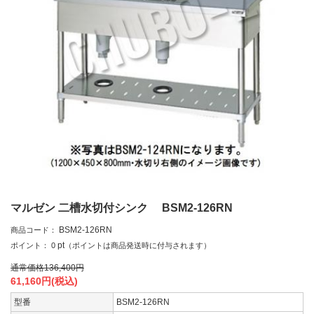
マルゼン 二槽水切付シンク BSM2-126RN
BSM2-126RN
商品コード：
pt
ポイント：
0
（ポイントは商品発送時に付与されます）
通常価格
136,400
円
61,160
円(税込)
型番
BSM2-126RN