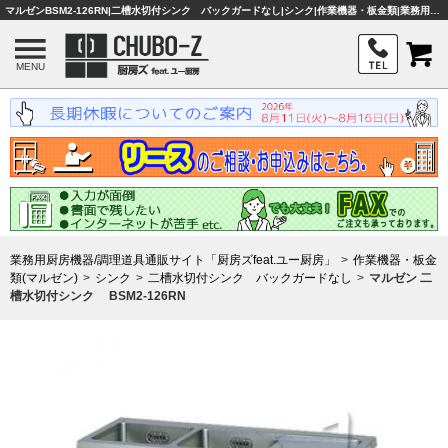
マルゼンBSM2-126RN|二槽水切付シンク バックガードなし|シンク|作業機器・板金類|業務用厨房機器・調理器具・店舗用品は「厨房ズfeat.ユー厨房」
MENU
業務用厨房機器/調理道具通販サイト「厨房ズfeat.ユー厨房」
作業機器・板金
類(マルゼン)
シンク
二槽水切付シンク バックガードなし
マルゼン 二
槽水切付シンク BSM2-126RN