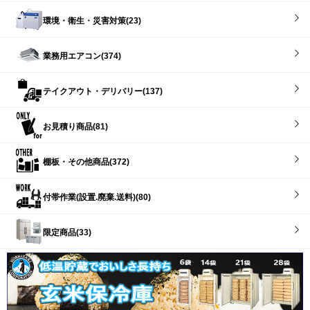
環境・衛生・災害対策(23)
業務用エアコン(374)
テイクアウト・デリバリー(137)
お見積り商品(81)
棚板・その他商品(372)
付帯作業(設置.廃棄.送料)(80)
限定商品(33)