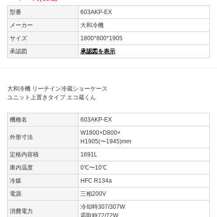
型番
603AKP-EX
メーカー
大和冷機
サイズ
1800*800*1905
承認図
承認図を表示
大和冷機 リーチイン冷蔵ショーケース
ユニット上置きタイプ エコ蔵くん
機種名
603AKP-EX
W1800×D800×
外形寸法
H1905(〜1945)mm
定格内容積
1691L
庫内温度
0℃〜10℃
冷媒
HFC R134a
電源
三相200V
冷却時307/307W
消費電力
霜取時72/72W