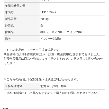
年間消費電力量
-
庫内灯
LED 13W×2
製品質量
208kg
外装色
白
付属品
棚×12・スノコ×3・クリップ×48
備考
インバータ制御
こちらの商品は、メーカー工場直送品です。
商品価格には付帯作業費用(搬入・設置・廃棄費用)は含まれておりません。
付帯作業費用は商品や地域によって違いますので、ご購入前にお問い合わせ
ください。
※こちらの商品は下記配送先へは別途送料がかかります。
有料配送地域
北海道 沖縄 離島
送料は地域によって異なりますのでご購入前にお問い合わせください。