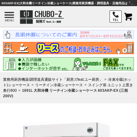
603AKP-EX|大和冷機リーチイン冷蔵ショーケース|業務用厨房機器・調理器具・店舗用品は「厨房ズfeat.ユー厨房」
MENU
業務用厨房機器/調理道具通販サイト「厨房ズfeat.ユー厨房」
冷凍冷蔵(ホッ
ト)ショーケース
リーチイン冷蔵ショーケース
スイング扉 ユニット上置き
奥行800
1691L 大和冷機 リーチイン冷蔵ショーケース 603AKP-EX (三相
200V)