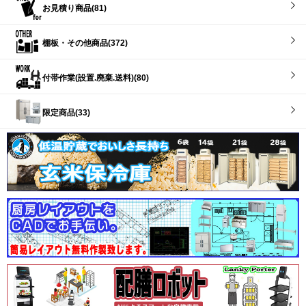
お見積り商品(81)
棚板・その他商品(372)
付帯作業(設置.廃棄.送料)(80)
限定商品(33)