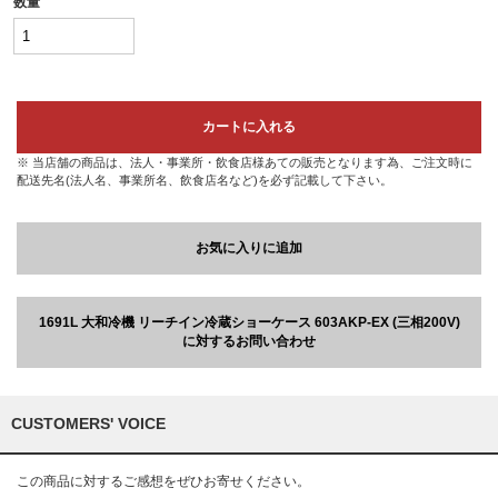
数量
カートに入れる
※ 当店舗の商品は、法人・事業所・飲食店様あての販売となります為、ご注文時に
配送先名(法人名、事業所名、飲食店名など)を必ず記載して下さい。
お気に入りに追加
1691L 大和冷機 リーチイン冷蔵ショーケース 603AKP-EX (三相200V)
に対するお問い合わせ
CUSTOMERS' VOICE
この商品に対するご感想をぜひお寄せください。