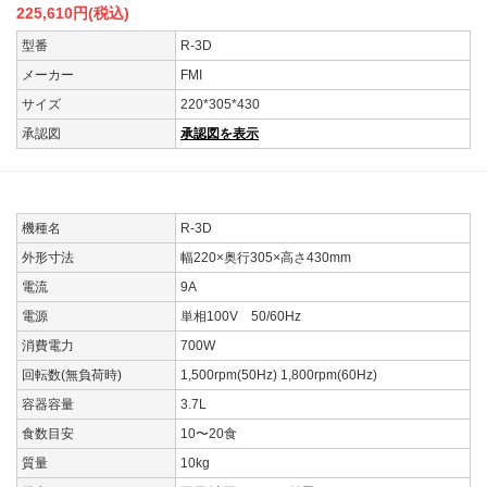
225,610
円(税込)
型番
R-3D
メーカー
FMI
サイズ
220*305*430
承認図
承認図を表示
機種名
R-3D
外形寸法
幅220×奥行305×高さ430mm
電流
9A
電源
単相100V 50/60Hz
消費電力
700W
回転数(無負荷時)
1,500rpm(50Hz) 1,800rpm(60Hz)
容器容量
3.7L
食数目安
10〜20食
質量
10kg