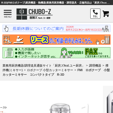
R-3D|FMIロボクープ|厨房機器・熱機器|業務用厨房機器・調理器具・店舗用品は「厨房ズfeat.ユー厨房」
MENU
業務用厨房機器/調理道具通販サイト「厨房ズfeat.ユー厨房」
調理機器
攪
拌機(ミキサー)
ロボクープ 小型カッターミキサー
FMI ロボクープ 小型
カッターミキサー コンパクトタイプ R-3D