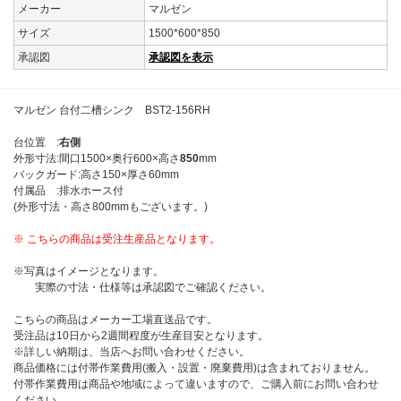
メーカー
マルゼン
サイズ
1500*600*850
承認図
承認図を表示
マルゼン 台付二槽シンク BST2-156RH
台位置 :
右側
外形寸法:間口1500×奥行600×高さ
850
mm
バックガード:高さ150×厚さ60mm
付属品 :排水ホース付
(外形寸法・高さ800mmもございます。)
※ こちらの商品は受注生産品となります。
※写真はイメージとなります。
実際の寸法・仕様等は承認図でご確認ください。
こちらの商品はメーカー工場直送品です。
受注品は10日から2週間程度が生産目安となります。
※詳しい納期は、当店へお問い合わせください。
商品価格には付帯作業費用(搬入・設置・廃棄費用)は含まれておりません。
付帯作業費用は商品や地域によって違いますので、ご購入前にお問い合わせ
ください。