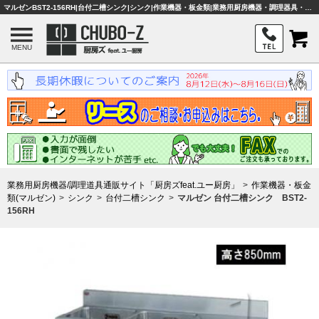
マルゼンBST2-156RH|台付二槽シンク|シンク|作業機器・板金類|業務用厨房機器・調理器具・店舗用品は「厨房ズfeat.ユー厨房」
MENU
業務用厨房機器/調理道具通販サイト「厨房ズfeat.ユー厨房」
作業機器・板金
類(マルゼン)
シンク
台付二槽シンク
マルゼン 台付二槽シンク BST2-
156RH