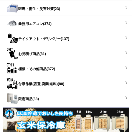
環境・衛生・災害対策(23)
業務用エアコン(374)
テイクアウト・デリバリー(137)
お見積り商品(81)
棚板・その他商品(372)
付帯作業(設置.廃棄.送料)(80)
限定商品(33)