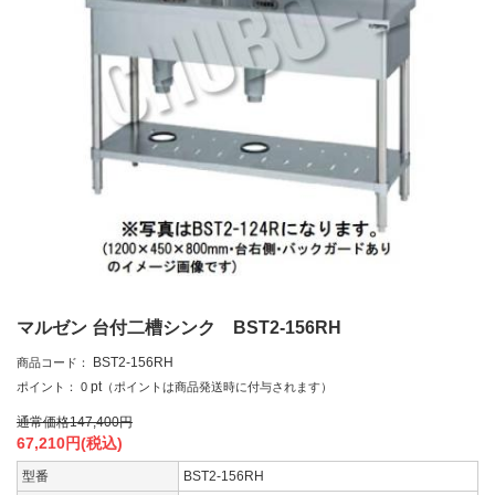
マルゼン 台付二槽シンク BST2-156RH
BST2-156RH
商品コード：
pt
ポイント：
0
（ポイントは商品発送時に付与されます）
通常価格
147,400
円
67,210
円(税込)
型番
BST2-156RH