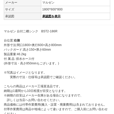
メーカー
マルゼン
サイズ
1800*600*800
承認図
承認図を表示
マルゼン 台付二槽シンク BST2-186R
台位置:
右側
外形寸法:間口1800×奥行600×高さ800mm
バックガード:高さ150×厚さ60mm
製品重量:46.2kg
付 属 品 :排水ホース付
(外形寸法・高さ850mmもございます。)
※写真はイメージとなります。
実際の寸法・仕様等は承認図でご確認ください。
こちらの商品はメーカー工場直送品です。
納期は1週間から10日程度が目安となります。
※納期の目安はメーカー在庫がある場合になりますので、
詳しくは当店へお問い合わせください。
商品価格には付帯作業費用(搬入・設置・廃棄費用)は含まれておりません。
付帯作業費用は商品や地域によって違いますので、ご購入前にお問い合わせ
ください。