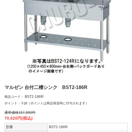
マルゼン 台付二槽シンク BST2-186R
BST2-186R
商品コード：
pt
ポイント：
0
（ポイントは商品発送時に付与されます）
通常価格
157,300
円
70,620
円(税込)
型番
BST2-186R