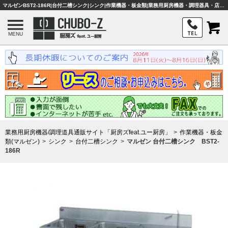
マルゼンBST2-186R|台付二槽シンク|シンク|作業機器・板金類|業務用厨房機器・調理器具・店舗用品は「厨房ズfeat.ユー厨房」
MENU
業務用厨房機器/調理道具通販サイト「厨房ズfeat.ユー厨房」
作業機器・板金
類(マルゼン)
シンク
台付二槽シンク
マルゼン 台付二槽シンク BST2-
186R