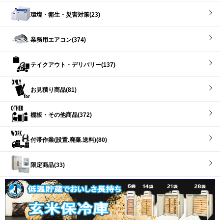
環境・衛生・災害対策(23)
業務用エアコン(374)
テイクアウト・デリバリー(137)
お見積り商品(81)
棚板・その他商品(372)
付帯作業(設置.廃棄.送料)(80)
限定商品(33)