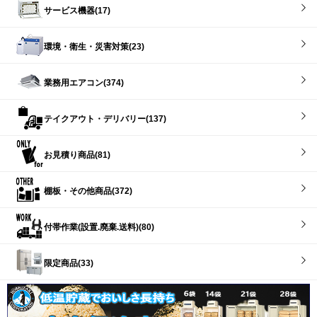
サービス機器(17)
環境・衛生・災害対策(23)
業務用エアコン(374)
テイクアウト・デリバリー(137)
お見積り商品(81)
棚板・その他商品(372)
付帯作業(設置.廃棄.送料)(80)
限定商品(33)