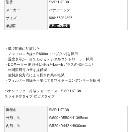
型番
SMR-HZ138
メーカー
パナソニック
サイズ
600*550*1395
承認図
承認図を表示
・環境問題に配慮した
ノンフロン冷媒のR600a(イソブタン)を採用
・温度表示が一目でわかるデジタルコントローラー採用
・DCモーター,断熱性に優れたLow-Eガラスの採用により
年間消費電力量を提低減
・強制蒸発方式により排水作業を軽減
・フィルター掃除を不要にするワイヤーコンデンサーを採用
パナソニック 冷蔵ショーケース SMR-HZ138
スライド扉タイプ 壁ピタタイプ
機種名
SMR-HZ138
外形寸法
W600×D550×H1395mm
内形寸法
W520×D442×H930mm