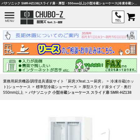
パナソニック SMR-HZ138|スライド扉・厚型・550mm以上|小型冷蔵ショーケース|冷凍冷蔵ショーケース|業務用厨房機器・調理器具・店舗用品は「厨房ズfeat.ユー厨房」
MENU
業務用厨房機器/調理道具通販サイト「厨房ズfeat.ユー厨房」
冷凍冷蔵(ホッ
ト)ショーケース
標準型冷蔵ショーケース
厚型スライド扉タイプ・奥行
550mm以上
パナソニック 小型冷蔵ショーケース スライド扉 SMR-HZ138