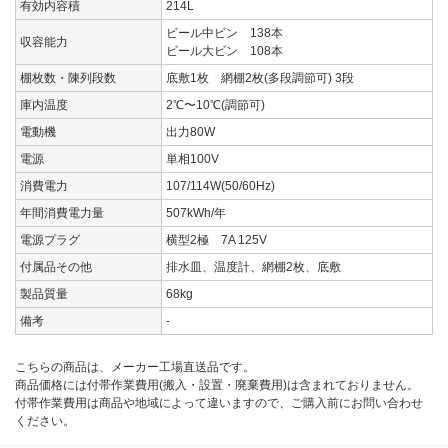
有効内容積
214L
ビール中ビン 138本
収容能力
ビール大ビン 108本
棚枚数・陳列段数
底敷1枚 網棚2枚(多段調節可) 3段
庫内温度
2℃〜10℃(調節可)
電動機
出力80W
電源
単相100V
消費電力
107/114W(50/60Hz)
年間消費電力量
507kWh/年
電源プラグ
横型2極 7A 125V
付属品その他
排水皿、温度計、網棚2枚、底敷
製品質量
68kg
備考
-
こちらの商品は、メーカー工場直送品です。
商品価格には付帯作業費用(搬入・設置・廃棄費用)は含まれておりません。
付帯作業費用は商品や地域によって違いますので、ご購入前にお問い合わせ
ください。