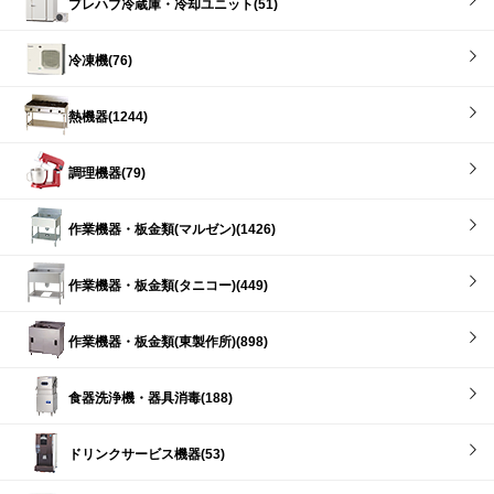
プレハブ冷蔵庫・冷却ユニット(51)
冷凍機(76)
熱機器(1244)
調理機器(79)
作業機器・板金類(マルゼン)(1426)
作業機器・板金類(タニコー)(449)
作業機器・板金類(東製作所)(898)
食器洗浄機・器具消毒(188)
ドリンクサービス機器(53)