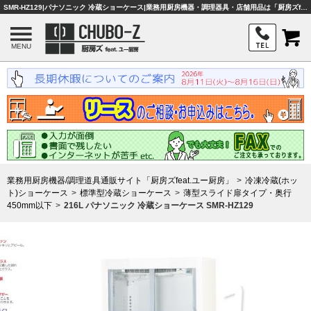
SMR-HZ129|パナソニック 冷蔵ショーケース|業務用厨房機器・調理器具・店舗用品は「厨房ズfeat.ユー厨房」
MENU
業務用厨房機器/調理道具通販サイト「厨房ズfeat.ユー厨房」
冷凍冷蔵(ホッ
ト)ショーケース
標準型冷蔵ショーケース
薄型スライド扉タイプ・奥行
450mm以下
216L パナソニック 冷蔵ショーケース SMR-HZ129