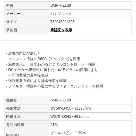
型番
SMR-HZ129
メーカー
パナソニック
サイズ
750*450*1395
承認図
承認図を表示
・環境問題に配慮した
ノンフロン冷媒のR600a(イソブタン)を採用
・温度表示が一目でわかるデジタルコントローラー採用
・DCモーター,断熱性に優れたLow-Eガラスの採用により
年間消費電力量を提低減
・強制蒸発方式により排水作業を軽減
・フィルター掃除を不要にするワイヤーコンデンサーを採用
機種名
SMR-HZ129
外形寸法
W750×D450×H1395mm
内形寸法
W670×D342×H930mm
有効内容積
216L
ビール中ビン 129本
収容能力