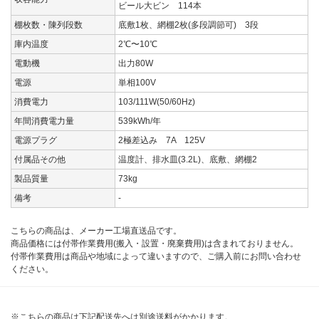
ビール大ビン 114本
棚枚数・陳列段数
底敷1枚、網棚2枚(多段調節可) 3段
庫内温度
2℃〜10℃
電動機
出力80W
電源
単相100V
消費電力
103/111W(50/60Hz)
年間消費電力量
539kWh/年
電源プラグ
2極差込み 7A 125V
付属品その他
温度計、排水皿(3.2L)、底敷、網棚2
製品質量
73kg
備考
-
こちらの商品は、メーカー工場直送品です。
商品価格には付帯作業費用(搬入・設置・廃棄費用)は含まれておりません。
付帯作業費用は商品や地域によって違いますので、ご購入前にお問い合わせ
ください。
※こちらの商品は下記配送先へは別途送料がかかります。