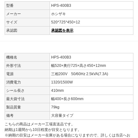
型番
HPS-400B3
メーカー
ホシザキ
サイズ
520*725*450+12
承認図
承認図を表示
機種名
HPS-400B3
外形寸法
幅520×奥行725×高さ450+12mm
電源
三相200V 50/60Hz 2.5kVA(7.3A)
消費電力
1320/1500W
シール長さ
410mm
最大袋寸法
幅400×長さ600mm
製品質量
79kg
備考
大容量タイプ
こちらの商品はメーカー工場直送品です。
納期は1週間から10日程度が目安となります。
※納期の目安はメーカー在庫がある場合になりますので、詳しくは当店へお