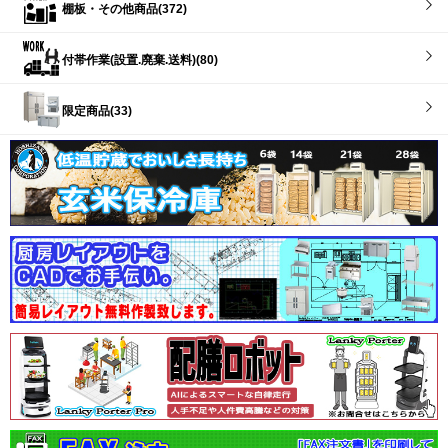
棚板・その他商品(372)
付帯作業(設置.廃棄.送料)(80)
限定商品(33)