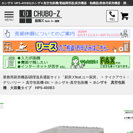
ホシザキ HPS-400B3|ホシザキ真空包装機|電磁調理器|厨房機器・熱機器|業務用厨房機器・調理器具・店舗用品は「厨房ズfeat.ユー厨房」
MENU
業務用厨房機器/調理道具通販サイト「厨房ズfeat.ユー厨房」
テイクアウト・
デリバリー
真空包装機-tdc
ホシザキ-真空包装機
ホシザキ 真空包装
機 大容量タイプ HPS-400B3