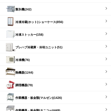
製氷機(242)
冷凍冷蔵(ホット)ショーケース(856)
冷凍ストッカー(158)
プレハブ冷蔵庫・冷却ユニット(51)
冷凍機(76)
熱機器(1244)
調理機器(79)
作業機器・板金類(マルゼン)(1426)
作業機器・板金類(タニコー)(449)