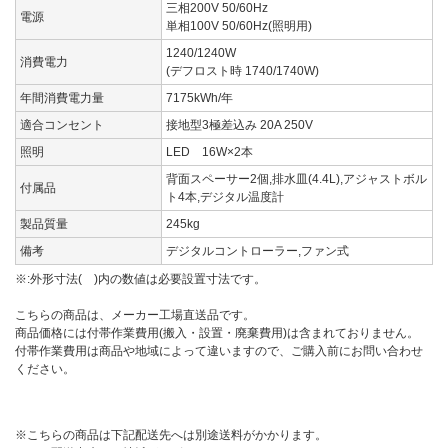
三相200V 50/60Hz
電源
単相100V 50/60Hz(照明用)
1240/1240W
消費電力
(デフロスト時 1740/1740W)
年間消費電力量
7175kWh/年
適合コンセント
接地型3極差込み 20A 250V
照明
LED 16W×2本
背面スペーサー2個,排水皿(4.4L),アジャストボル
付属品
ト4本,デジタル温度計
製品質量
245kg
備考
デジタルコントローラー,ファン式
※:外形寸法( )内の数値は必要設置寸法です。
こちらの商品は、メーカー工場直送品です。
商品価格には付帯作業費用(搬入・設置・廃棄費用)は含まれておりません。
付帯作業費用は商品や地域によって違いますので、ご購入前にお問い合わせ
ください。
※こちらの商品は下記配送先へは別途送料がかかります。