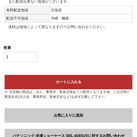
また配送出来ない地域がございます。
有料配送地域
北海道
配送不可地域
沖縄 離島
送料は地域によって異なりますのでお問い合わせください。
数量
カートに入れる
※ 当店舗の商品は、法人・事業所・飲食店様あての販売となります為、ご注文時に
配送先名(法人名、事業所名、飲食店名など)を必ず記載して下さい。
お気に入りに追加
パナソニック 冷凍ショーケース SRL-4065UVに対するお問い合わせ