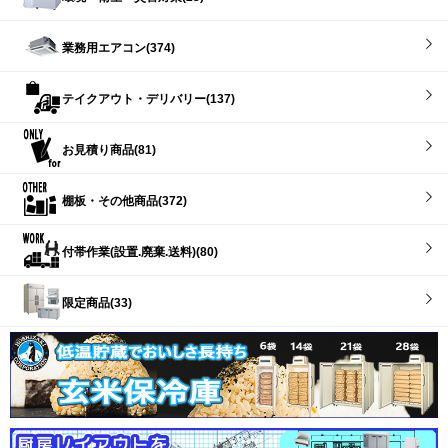
業務用エアコン(374)
テイクアウト・デリバリー(137)
お見積り商品(81)
棚板・その他商品(372)
付帯作業(設置.廃棄.送料)(80)
限定商品(33)