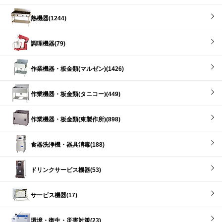
熱機器(1244)
調理機器(79)
作業機器・板金類(マルゼン)(1426)
作業機器・板金類(タニコー)(449)
作業機器・板金類(東製作所)(898)
食器洗浄機・器具消毒(188)
ドリンクサービス機器(53)
サービス機器(17)
環境・衛生・災害対策(23)