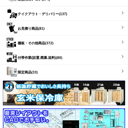
テイクアウト・デリバリー(137)
お見積り商品(81)
棚板・その他商品(372)
付帯作業(設置.廃棄.送料)(80)
限定商品(33)