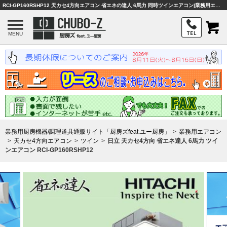
RCI-GP160RSHP12 天カセ4方向エアコン 省エネの達人 6馬力 同時ツインエアコン|業務用エアコン|業務用厨房機器・調理器具・店舗用品は「厨房ズfeet.ユー厨房」
MENU
業務用厨房機器/調理道具通販サイト「厨房ズfeat.ユー厨房」
業務用エアコン
天カセ4方向エアコン
ツイン
日立 天カセ4方向 省エネ達人 6馬力 ツイ
ンエアコン RCI-GP160RSHP12