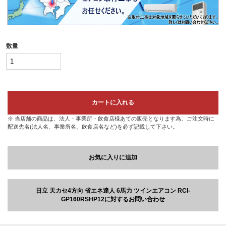
数量
カートに入れる
※ 当店舗の商品は、法人・事業所・飲食店様あての販売となります為、ご注文時に
配送先名(法人名、事業所名、飲食店名など)を必ず記載して下さい。
お気に入りに追加
日立 天カセ4方向 省エネ達人 6馬力 ツインエアコン RCI-
GP160RSHP12に対するお問い合わせ