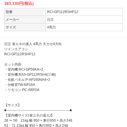
383,130
円(税込)
型番
RCI-GP112RSHP12
メーカー
日立
サイズ
4馬力
日立 省エネの達人 4馬力 天カセ4方向
ツインエアコン
RCI-GP112RSHP12
セット内容
・室内機:RCI-GP56KA×2
・室外機:RAS-GP112RSH4(三相)
・化粧パネル:P-AP160NA4×2
・分岐管TW-NP16A
・リモコン:PC-ARFG4
【サイズ】
■--------------------------------------------------------■
【室内機サイズ(省エネの達人)】
28 〜 56 21kg 幅 950 × 奥行950 × 高さ248
63・71 22kg 幅 950 × 奥行950 × 高さ248