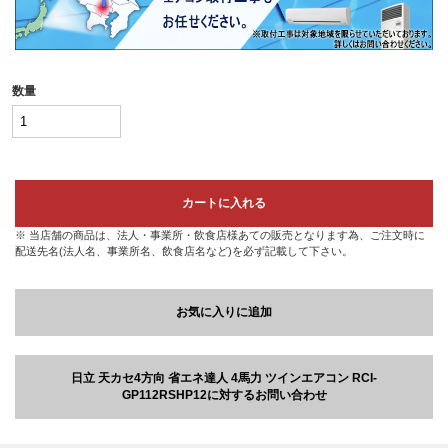
数量
カートに入れる
※ 当店舗の商品は、法人・事業所・飲食店様あての販売となります為、ご注文時に
配送先名(法人名、事業所名、飲食店名など)を必ず記載して下さい。
お気に入りに追加
日立 天カセ4方向 省エネ達人 4馬力 ツインエアコン RCI-
GP112RSHP12に対するお問い合わせ