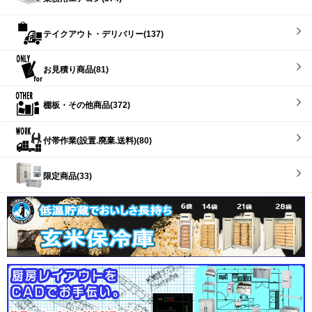
テイクアウト・デリバリー(137)
お見積り商品(81)
棚板・その他商品(372)
付帯作業(設置.廃棄.送料)(80)
限定商品(33)