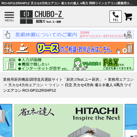
RCI-GP112RSHP12 天カセ4方向エアコン 省エネの達人 4馬力 同時ツインエアコン|業務用エアコン|業務用厨房機器・調理器具・店舗用品は「厨房ズfeet.ユー厨房」
MENU
業務用厨房機器/調理道具通販サイト「厨房ズfeat.ユー厨房」
業務用エアコン
天カセ4方向エアコン
ツイン
日立 天カセ4方向 省エネ達人 4馬力 ツイ
ンエアコン RCI-GP112RSHP12