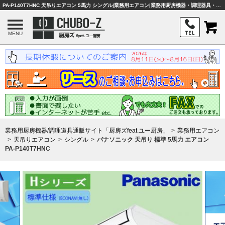
PA-P140T7HNC 天吊りエアコン 5馬力 シングル|業務用エアコン|業務用厨房機器・調理器具・店舗用品は「厨房ズfeet.ユー厨房」
MENU
業務用厨房機器/調理道具通販サイト「厨房ズfeat.ユー厨房」
業務用エアコン
天吊りエアコン
シングル
パナソニック 天吊り 標準 5馬力 エアコン
PA-P140T7HNC