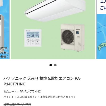
パナソニック 天吊り 標準 5馬力 エアコン PA-
P140T7HNC
PA-P140T7HNC
商品コード：
pt
ポイント：
3,186
（ポイントは商品発送時に付与されます）
通常価格
1,947,000
円