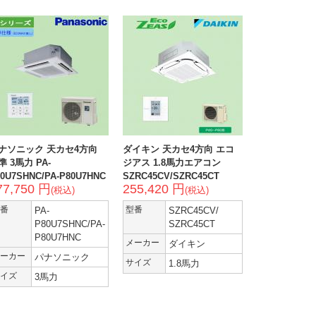
ナソニック 天カセ4方向
ダイキン 天カセ4方向 エコ
準 3馬力 PA-
ジアス 1.8馬力エアコン
0U7SHNC/PA-P80U7HNC
SZRC45CV/SZRC45CT
77,750 円
255,420 円
(税込)
(税込)
番
PA-
型番
SZRC45CV/
P80U7SHNC/PA-
SZRC45CT
P80U7HNC
メーカー
ダイキン
ーカー
パナソニック
サイズ
1.8馬力
イズ
3馬力