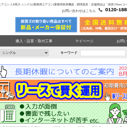
セ4方向エアコン 1.8馬力 シングル|業務用エアコン|業務用厨房機器・調理器具・店舗用品は「厨房ズfeet.
お問い合わせはこちら
搬入・設置・取付工事
マイページ
お問
キーワード