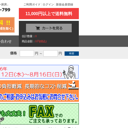
ユー厨房」
ご利用ガイド
ログイン
新規会員登録
11,000円以上で送料無料
合計数量：
0
い合わせ
商品金額：
0円(税込)
価格
円 ～
円