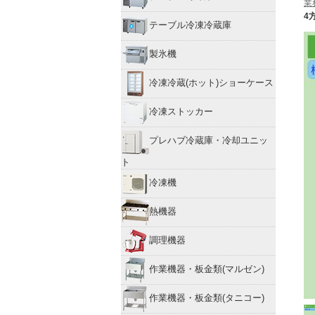
業
4方
テーブル冷凍冷蔵庫
製氷機
冷凍冷蔵(ホット)ショーケース
冷凍ストッカー
プレハブ冷蔵庫・冷却ユニッ
ト
冷凍機
熱機器
調理機器
作業機器・板金類(マルゼン)
作業機器・板金類(タニコー)