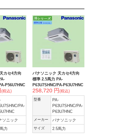
天カセ4方向
パナソニック 天カセ4方向
A-
標準 2.5馬力 PA-
PA-P56U7HNC
P63U7SHNC/PA-P63U7HNC
円
258,720 円
(税込)
(税込)
-
型番
PA-
6U7SHNC/PA-
P63U7SHNC/PA-
6U7HNC
P63U7HNC
ナソニック
メーカー
パナソニック
3馬力
サイズ
2.5馬力