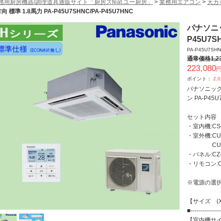
務用厨房機器/調理道具通販サイト「厨房ズfeat.ユー厨房」
>
業務用エアコン
>
天カ
向 標準 1.8馬力 PA-P45U7SHNC/PA-P45U7HNC
パナソニッ
P45U7S
PA-P45U7SHN
通常価格
1,2
223,080
円
ポイント：
2,
パナソニック 
ン PA-P45U
セット内容
・室内機:CS-
・室外機:CU-
CU-P4
・パネル:CZ-
・リモコン:CZ
※電源の選択を
【サイズ (X
■---------------
【室内機サ