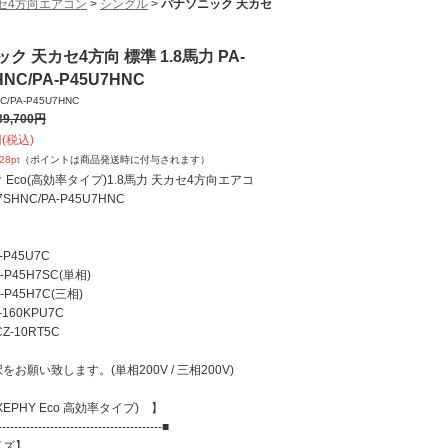
セ4方向エアコン
>
シングル
>
パナソニック 天カセ
ク 天カセ4方向 標準 1.8馬力 PA-
HNC/PA-P45U7HNC
C/PA-P45U7HNC
39,700
円
(税込)
028
pt
（ポイントは商品発送時に付与されます）
Eco(高効率タイプ)1.8馬力 天カセ4方向エアコ
7SHNC/PA-P45U7HNC
P45U7C
P45H7SC(単相)
5H7C(三相)
160KPU7C
-10RT5C
お願い致します。(単相200V / 三相200V)
EPHY Eco 高効率タイプ) 】
-----------------------------------------■
イズ】