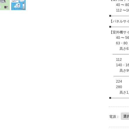
40 〜 80
112 〜16
■---------------
【パネルサイズ
■---------------
【室外機サ
40 〜 56 
63・80 
高さ630×幅
----------------
112
140・1
高さ996×
---------------
224 
280 
高さ1,500
■---------------
電源：