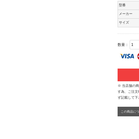
型番
メーカー
サイズ
数量：
※ 当店舗の
す為、ご注文
ず記載して下
この商品に