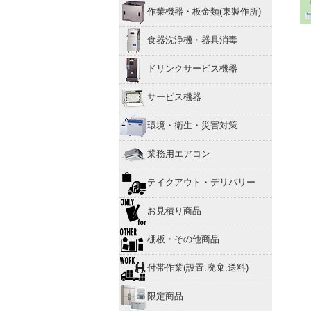
作業機器・板金類(東製作所)
食器洗浄機・器具消毒
ドリンクサービス機器
サービス機器
環境・衛生・災害対策
業務用エアコン
テイクアウト・デリバリー
お見積り商品
棚板・その他商品
付帯作業(設置.廃棄.送料)
限定商品