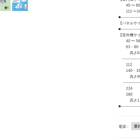
40 〜 80
112 〜16
■---------------
【パネルサイズ
■---------------
【室外機サ
40 〜 56 
63・80 
高さ630×幅
----------------
112
140・1
高さ996×
---------------
224 
280 
高さ1,500
■---------------
電源：