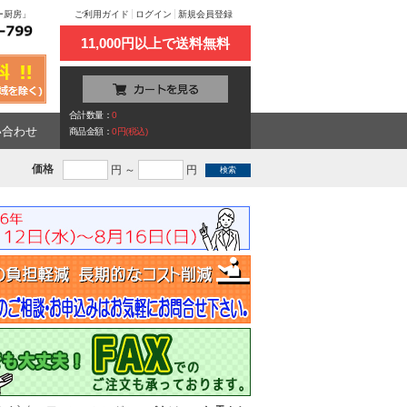
ユー厨房」
ご利用ガイド
ログイン
新規会員登録
11,000円以上で送料無料
合計数量：
0
い合わせ
商品金額：
0円(税込)
価格
円 ～
円