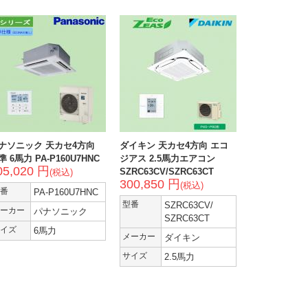
ナソニック 天カセ4方向
ダイキン 天カセ4方向 エコ
準 6馬力 PA-P160U7HNC
ジアス 2.5馬力エアコン
05,020 円
SZRC63CV/SZRC63CT
(税込)
300,850 円
(税込)
番
PA-P160U7HNC
型番
SZRC63CV/
ーカー
パナソニック
SZRC63CT
イズ
6馬力
メーカー
ダイキン
サイズ
2.5馬力