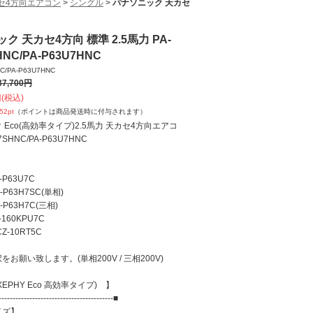
セ4方向エアコン
>
シングル
>
パナソニック 天カセ
ク 天カセ4方向 標準 2.5馬力 PA-
HNC/PA-P63U7HNC
C/PA-P63U7HNC
37,700
円
(税込)
352
pt
（ポイントは商品発送時に付与されます）
Eco(高効率タイプ)2.5馬力 天カセ4方向エアコ
7SHNC/PA-P63U7HNC
P63U7C
P63H7SC(単相)
3H7C(三相)
160KPU7C
-10RT5C
お願い致します。(単相200V / 三相200V)
EPHY Eco 高効率タイプ) 】
-----------------------------------------■
イズ】