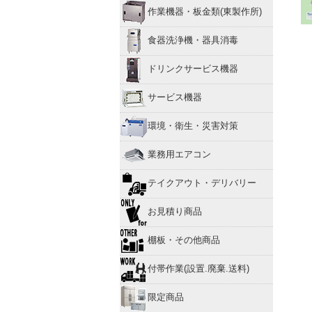
作業機器・板金類(東製作所)
食器洗浄機・器具消毒
ドリンクサービス機器
サービス機器
環境・衛生・災害対策
業務用エアコン
テイクアウト・デリバリー
お見積り商品
棚板・その他商品
付帯作業(設置.廃棄.送料)
限定商品