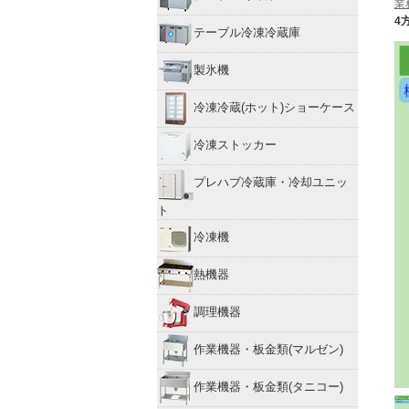
業
4方
テーブル冷凍冷蔵庫
製氷機
冷凍冷蔵(ホット)ショーケース
冷凍ストッカー
プレハブ冷蔵庫・冷却ユニッ
ト
冷凍機
熱機器
調理機器
作業機器・板金類(マルゼン)
作業機器・板金類(タニコー)