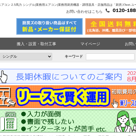
セ4方向エアコン 2.5馬力 シングル|業務用エアコン|業務用厨房機器・調理器具・店舗用品は「厨房ズfeet.
お問い合わせはこちら
搬入・設置・取付工事
マイページ
お問
キーワード