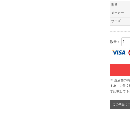
型番
メーカー
サイズ
数量：
※ 当店舗の
す為、ご注文
ず記載して下
この商品に