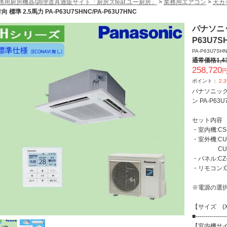
務用厨房機器/調理道具通販サイト「厨房ズfeat.ユー厨房」
>
業務用エアコン
>
天カ
向 標準 2.5馬力 PA-P63U7SHNC/PA-P63U7HNC
パナソニッ
P63U7S
PA-P63U7SHN
通常価格
1,4
258,720
円
ポイント：
2,
パナソニック 
ン PA-P63U
セット内容
・室内機:CS-
・室外機:CU-
CU-P6
・パネル:CZ-
・リモコン:CZ
※電源の選択を
【サイズ (X
■---------------
【室内機サ