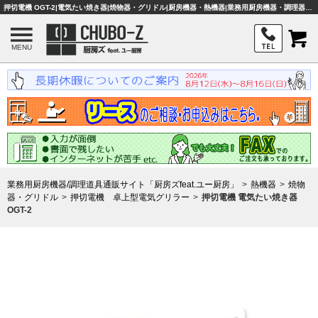
押切電機 OGT-2|電気たい焼き器|焼物器・グリドル|厨房機器・熱機器|業務用厨房機器・調理器具・店舗用品は「厨房ズfeat.ユー厨房」
MENU
業務用厨房機器/調理道具通販サイト「厨房ズfeat.ユー厨房」
熱機器
焼物
器・グリドル
押切電機 卓上型電気グリラー
押切電機 電気たい焼き器
OGT-2