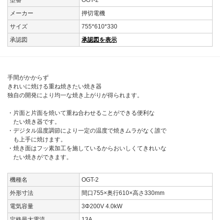
型番
OGT-2
メーカー
押切電機
サイズ
755*610*330
承認図
承認図を表示
手間がかからず
きれいに焼ける重ね焼きたい焼き器
独自の開発により均一な焼き上がりが得られます。
・片面と片面を焼いて重ね合わせることができる便利な
たい焼き器です。
・デジタル温度調節により一定の温度で焼きムラがなく誰で
も上手に焼けます。
・焼き面はフッ素加工を施しているからおいしくてきれいな
たい焼きができます。
機種名
OGT-2
外形寸法
間口755×奥行610×高さ330mm
電気容量
3Φ200V 4.0kW
定格最大電流
13A