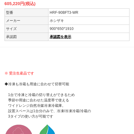
605,220
円(税込)
型番
HRF-90BFT3-WR
メーカー
ホシザキ
サイズ
900*650*1910
承認図
承認図を表示
NEW
※ 受注生産品です
◆冷凍も冷蔵も用途に合わせて切替可能
1台で冷凍と冷蔵の切り替えができるため
季節や用途に合わせた温度帯で使える
ワイドレンジ自然冷媒冷凍冷蔵庫。
設置スペースは1台分のみで、冷凍/冷凍冷蔵/冷蔵の
3タイプの使い方が可能です