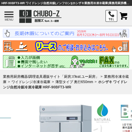
HRF-90BFT3-WR ワイドレンジ自然冷媒(ノンフロン)|ホシザキ業務用冷凍冷蔵庫|業務用厨房機器・調理器具・店舗用品は「厨房ズfeat.ユー厨房」
MENU
業務用厨房機器/調理道具通販サイト「厨房ズfeat.ユー厨房」
業務用冷凍冷蔵
庫
ワイドレンジ冷凍冷蔵庫
薄型タイプ 奥行650mm
ホシザキ ワイドレ
ンジ自然冷媒冷凍冷蔵庫 HRF-90BFT3-WR