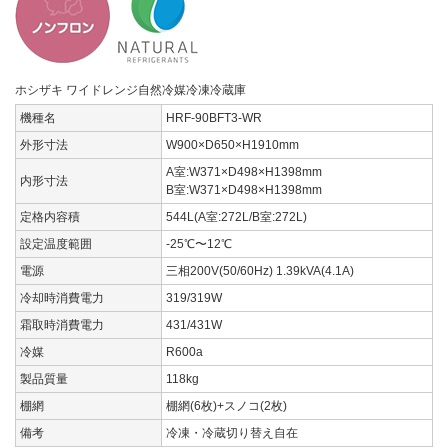
ホシザキ ワイドレンジ自然冷媒冷凍冷蔵庫
機種名
HRF-90BFT3-WR
外形寸法
W900×D650×H1910mm
A室:W371×D498×H1398mm
内形寸法
B室:W371×D498×H1398mm
定格内容積
544L(A室:272L/B室:272L)
設定温度範囲
-25℃〜12℃
電源
三相200V(50/60Hz) 1.39kVA(4.1A)
冷却時消費電力
319/319W
霜取時消費電力
431/431W
冷媒
R600a
製品質量
118kg
棚網
棚網(6枚)+スノコ(2枚)
備考
冷凍・冷蔵切り替え自在