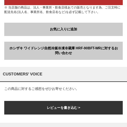
※ 当店舗の商品は、法人・事業所・飲食店様あての販売となります為、ご注文時に
配送先名(法人名、事業所名、飲食店名など)を必ず記載して下さい。
お気に入りに追加
ホシザキ ワイドレンジ自然冷媒冷凍冷蔵庫 HRF-90BFT-WRに対するお
問い合わせ
CUSTOMERS' VOICE
この商品に対するご感想をぜひお寄せください。
レビューを書き込む >