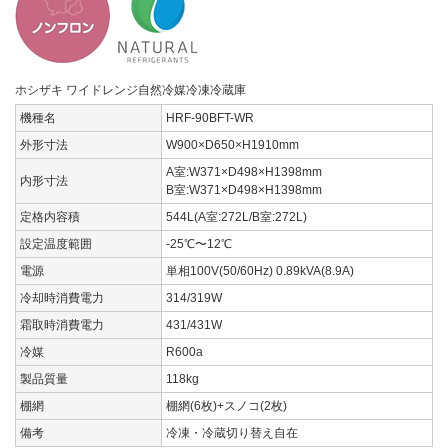
ホシザキ ワイドレンジ自然冷媒冷凍冷蔵庫
機種名
HRF-90BFT-WR
外形寸法
W900×D650×H1910mm
A室:W371×D498×H1398mm
内形寸法
B室:W371×D498×H1398mm
定格内容積
544L(A室:272L/B室:272L)
設定温度範囲
-25℃〜12℃
電源
単相100V(50/60Hz) 0.89kVA(8.9A)
冷却時消費電力
314/319W
霜取時消費電力
431/431W
冷媒
R600a
製品質量
118kg
棚網
棚網(6枚)+スノコ(2枚)
備考
冷凍・冷蔵切り替え自在