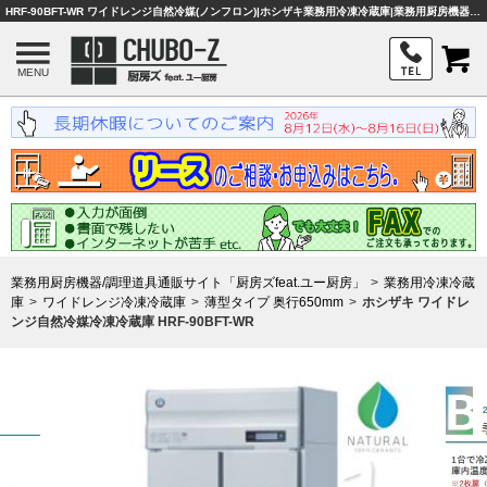
HRF-90BFT-WR ワイドレンジ自然冷媒(ノンフロン)|ホシザキ業務用冷凍冷蔵庫|業務用厨房機器・調理器具・店舗用品は「厨房ズfeat.ユー厨房」
MENU
業務用厨房機器/調理道具通販サイト「厨房ズfeat.ユー厨房」
業務用冷凍冷蔵
庫
ワイドレンジ冷凍冷蔵庫
薄型タイプ 奥行650mm
ホシザキ ワイドレ
ンジ自然冷媒冷凍冷蔵庫 HRF-90BFT-WR