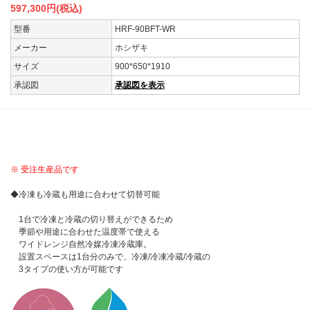
597,300
円(税込)
型番
HRF-90BFT-WR
メーカー
ホシザキ
サイズ
900*650*1910
承認図
承認図を表示
NEW
※ 受注生産品です
◆冷凍も冷蔵も用途に合わせて切替可能
1台で冷凍と冷蔵の切り替えができるため
季節や用途に合わせた温度帯で使える
ワイドレンジ自然冷媒冷凍冷蔵庫。
設置スペースは1台分のみで、冷凍/冷凍冷蔵/冷蔵の
3タイプの使い方が可能です