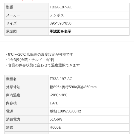
型番
TB3A-197-AC
メーカー
テンポス
サイズ
895*590*850
承認図
承認図を表示
・8℃〜-20℃ 広範囲の温度設定が可能です
・1台3役(冷蔵・チルド・冷凍)
・食品の保存状態に合わせて温度選択できます
機種名
TB3A-197-AC
外形寸法
幅895×奥行590×高さ850mm
庫内温度
-20℃〜8℃
内容積
197L
電源
単相 100V/50/60Hz
消費電力
51/56W
冷媒
R600a