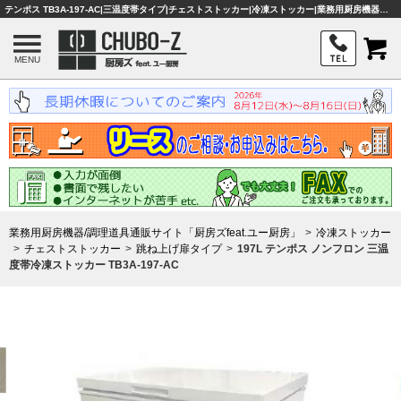
テンポス TB3A-197-AC|三温度帯タイプ|チェストストッカー|冷凍ストッカー|業務用厨房機器・調理器具・店舗用品は「厨房ズfeat.ユー厨房」
MENU
業務用厨房機器/調理道具通販サイト「厨房ズfeat.ユー厨房」
冷凍ストッカー
チェストストッカー
跳ね上げ扉タイプ
197L テンポス ノンフロン 三温
度帯冷凍ストッカー TB3A-197-AC