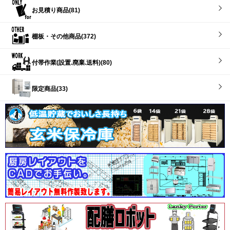
お見積り商品(81)
棚板・その他商品(372)
付帯作業(設置.廃棄.送料)(80)
限定商品(33)