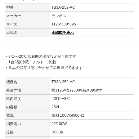
型番
TB3A-252-AC
メーカー
テンポス
サイズ
1125*630*895
承認図
承認図を表示
・8℃〜-20℃ 広範囲の温度設定が可能です
・1台3役(冷蔵・チルド・冷凍)
・食品の保存状態に合わせて温度選択できます
機種名
TB3A-252-AC
外形寸法
幅1125×奥行630×高さ895mm
庫内温度
-20℃〜8℃
内容積
252L
電源
単相 100V/50/60Hz
消費電力
92/100W
冷媒
R600a