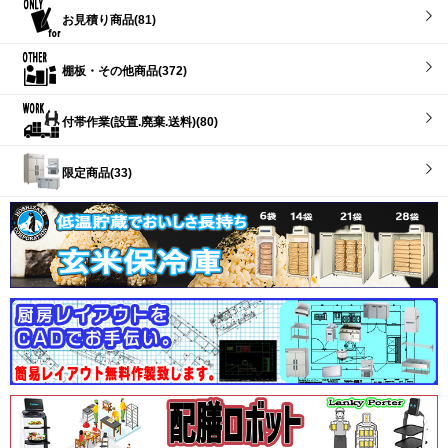
お見積り商品(81)
棚板・その他商品(372)
付帯作業(設置.廃棄.送料)(80)
限定商品(33)