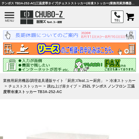
テンポス TB3A-252-AC|三温度帯タイプ|チェストストッカー|冷凍ストッカー|業務用厨房機器・調理器具・店舗用品は「厨房ズfeat.ユー厨房」
MENU
業務用厨房機器/調理道具通販サイト「厨房ズfeat.ユー厨房」
冷凍ストッカー
チェストストッカー
跳ね上げ扉タイプ
252L テンポス ノンフロン 三温
度帯冷凍ストッカー TB3A-252-AC