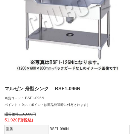
マルゼン 舟型シンク BSF1-096N
BSF1-096N
商品コード：
pt
ポイント：
0
（ポイントは商品発送時に付与されます）
通常価格
116,600
円
51,920
円(税込)
型番
BSF1-096N