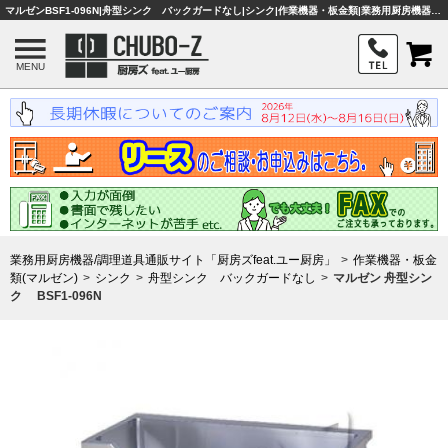
マルゼンBSF1-096N|舟型シンク バックガードなし|シンク|作業機器・板金類|業務用厨房機器・調理器具・店舗用品は「厨房ズfeat.ユー厨房」
MENU
業務用厨房機器/調理道具通販サイト「厨房ズfeat.ユー厨房」
作業機器・板金
類(マルゼン)
シンク
舟型シンク バックガードなし
マルゼン 舟型シン
ク BSF1-096N