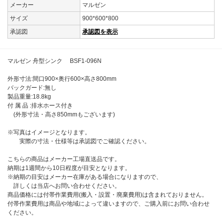
メーカー
マルゼン
サイズ
900*600*800
承認図
承認図を表示
マルゼン 舟型シンク BSF1-096N
外形寸法:間口900×奥行600×高さ800mm
バックガード:無し
製品重量:18.8kg
付 属 品 :排水ホース付き
(外形寸法・高さ850mmもございます)
※写真はイメージとなります。
実際の寸法・仕様等は承認図でご確認ください。
こちらの商品はメーカー工場直送品です。
納期は1週間から10日程度が目安となります。
※納期の目安はメーカー在庫がある場合になりますので、
詳しくは当店へお問い合わせください。
商品価格には付帯作業費用(搬入・設置・廃棄費用)は含まれておりません。
付帯作業費用は商品や地域によって違いますので、ご購入前にお問い合わせ
ください。