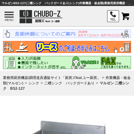
マルゼンBS2-127|二槽シンク バックガードあり|シンク|作業機器・板金類|業務用厨房機器・調理器具・店舗用品は「厨房ズfeat.ユー厨房」
MENU
業務用厨房機器/調理道具通販サイト「厨房ズfeat.ユー厨房」
作業機器・板金
類(マルゼン)
シンク
二槽シンク バックガードあり
マルゼン 二槽シン
ク BS2-127