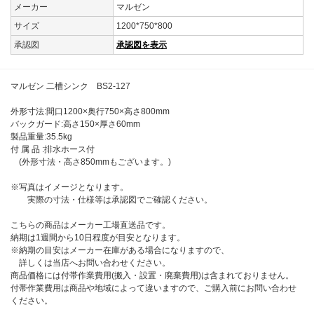
メーカー
マルゼン
サイズ
1200*750*800
承認図
承認図を表示
マルゼン 二槽シンク BS2-127
外形寸法:間口1200×奥行750×高さ800mm
バックガード:高さ150×厚さ60mm
製品重量:35.5kg
付 属 品 :排水ホース付
(外形寸法・高さ850mmもございます。)
※写真はイメージとなります。
実際の寸法・仕様等は承認図でご確認ください。
こちらの商品はメーカー工場直送品です。
納期は1週間から10日程度が目安となります。
※納期の目安はメーカー在庫がある場合になりますので、
詳しくは当店へお問い合わせください。
商品価格には付帯作業費用(搬入・設置・廃棄費用)は含まれておりません。
付帯作業費用は商品や地域によって違いますので、ご購入前にお問い合わせ
ください。