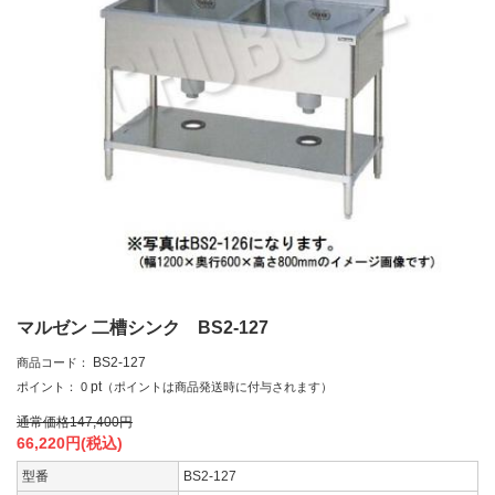
マルゼン 二槽シンク BS2-127
BS2-127
商品コード：
pt
ポイント：
0
（ポイントは商品発送時に付与されます）
通常価格
147,400
円
66,220
円(税込)
型番
BS2-127