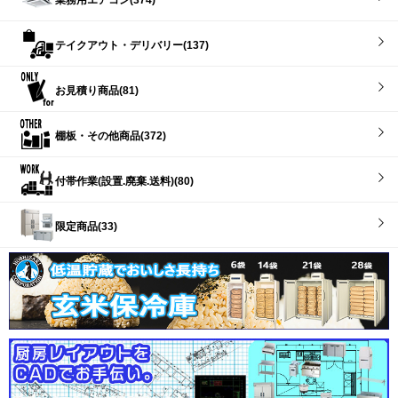
テイクアウト・デリバリー(137)
お見積り商品(81)
棚板・その他商品(372)
付帯作業(設置.廃棄.送料)(80)
限定商品(33)