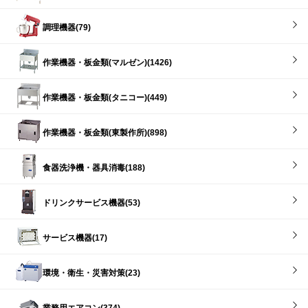
調理機器(79)
作業機器・板金類(マルゼン)(1426)
作業機器・板金類(タニコー)(449)
作業機器・板金類(東製作所)(898)
食器洗浄機・器具消毒(188)
ドリンクサービス機器(53)
サービス機器(17)
環境・衛生・災害対策(23)
業務用エアコン(374)