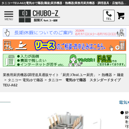
タニコーTEU-A62|電気ゆで麺器|麺釜|厨房機器・熱機器|業務用厨房機器・調理器具・店舗用品は「厨房ズfeat.ユー厨房」
MENU
業務用厨房機器/調理道具通販サイト「厨房ズfeat.ユー厨房」
熱機器
麺釜
タニコー 電気ゆで麺器
タニコー 電気ゆで麺器 スタンダードタイプ
TEU-A62