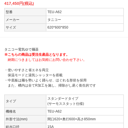
417,450
円(税込)
型番
TEU-A62
メーカー
タニコー
サイズ
620*600*850
タニコー電気ゆで麺器
※こちらの商品は受注生産品となります。
納期につきましてはお気軽にお問い合わせ下さい。
・使いやすさと省エネを両立
保温モードと湯気シャッターを搭載
・中底板は麺を勢いよく踊らせ、ほぐれる形状を採用
また、槽内は全てR加工を施し、掃除がし易く衛生的です
スタンダードタイプ
タイプ
(サーモススタット仕様)
機種名
TEU-A62
外形寸法(mm)
間口620×奥行600×高さ850mm
給水口径
15A