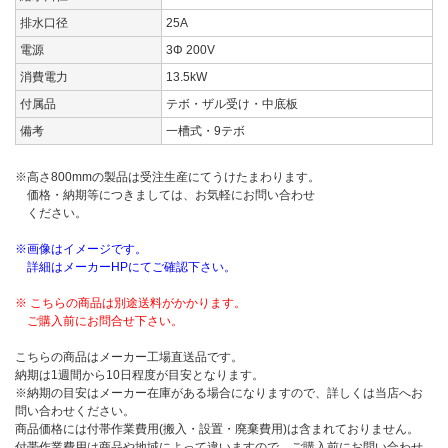
排水口径
25A
電源
3Φ 200V
消費電力
13.5kW
付属品
テボ・ザル受け・中底板
備考
一槽式・9テボ
※高さ800mmの製品は受注生産にてうけたまわります。
価格・納期等につきましては、お気軽にお問い合わせ
ください。
※画像はイメージです。
詳細はメーカーHPにてご確認下さい。
※ こちらの商品は別途送料がかかります。
ご購入前にお問合せ下さい。
こちらの商品はメーカー工場直送品です。
納期は1週間から10日程度が目安となります。
※納期の目安はメーカー在庫がある場合になりますので、詳しくは当店へお
問い合わせください。
商品価格には付帯作業費用(搬入・設置・廃棄費用)は含まれておりません。
付帯作業費用は商品や地域によって違いますので、ご購入前にお問い合わせ