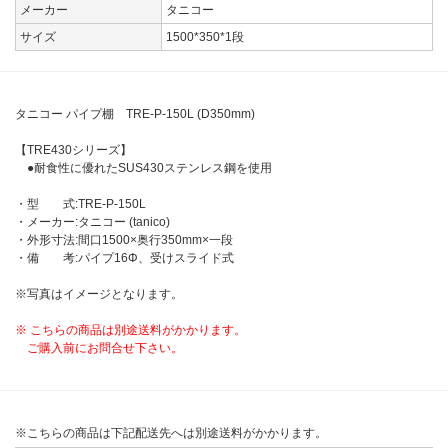
メーカー
タニコー
サイズ
1500*350*1段
タニコー パイプ棚 TRE-P-150L (D350mm)
【TRE430シリーズ】
●耐食性に優れたSUS430ステンレス鋼を使用
・型 式:TRE-P-150L
・メーカー:タニコー (tanico)
・外形寸法:間口1500×奥行350mm×一段
・備 考:パイプ16Φ、受けスライド式
※写真はイメージとなります。
※ こちらの商品は別途送料がかかります。
ご購入前にお問合せ下さい。
※こちらの商品は下記配送先へは別途送料がかかります。