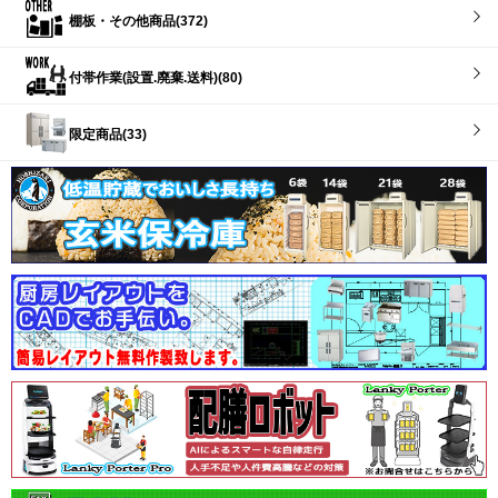
棚板・その他商品(372)
付帯作業(設置.廃棄.送料)(80)
限定商品(33)