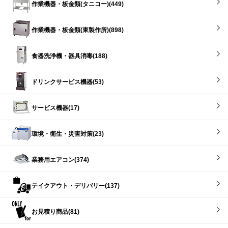
作業機器・板金類(タニコー)(449)
作業機器・板金類(東製作所)(898)
食器洗浄機・器具消毒(188)
ドリンクサービス機器(53)
サービス機器(17)
環境・衛生・災害対策(23)
業務用エアコン(374)
テイクアウト・デリバリー(137)
お見積り商品(81)