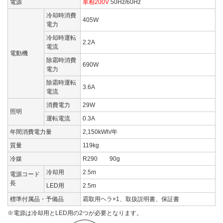
電源
単相200V
50Hz/60Hz
冷却時消費
405W
電力
冷却時運転
2.2A
電流
電動機
除霜時消費
690W
電力
除霜時運転
3.6A
電流
消費電力
29W
照明
運転電流
0.3A
年間消費電力量
2,150kWh/年
質量
119kg
冷媒
R290 90g
冷却用
2.5m
電源コード
長
LED用
2.5m
標準付属品・予備品
霜取用ヘラ×1、取扱説明書、保証書
※電源は冷却用とLED用の2つが必要となります。