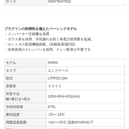
サイズ
1854*854*833
プラグインの利便性を備えたベーシックモデル
・インバーター圧縮機を採用
・ガラス扉を採用、冷気漏れを防ぐ為電力使用量を低減。
・ホットガス除霜機能搭載。(自動除霜/週2回)
・自然蒸発のドレンパンを採用。ドレン配管が不要です。
モデル
PARIS
タイプ
エンドケース
型式
LTFPGC18A
扉形状
スライド
外形寸法
1854×854×833(mm)
幅×奥行き×高さ
冷却内容積
679L
庫内温度
-25〜-18℃
周囲温度範囲
+16〜+25℃ 湿度60%RH以下